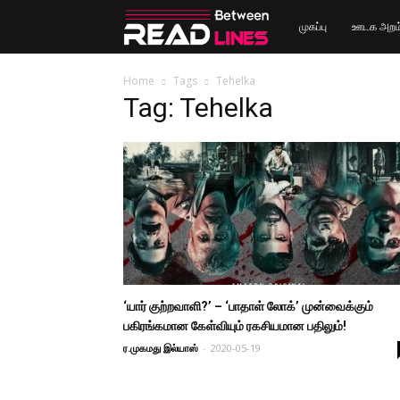
Read
முகப்பு
ஊடக அறம
Between
Home
Tags
Tehelka
Tag: Tehelka
Lines
‘யார் குற்றவாளி?’ – ‘பாதாள் லோக்’ முன்வைக்கும்
பகிரங்கமான கேள்வியும் ரகசியமான பதிலும்!
ர.முகமது இல்யாஸ்
-
2020-05-19