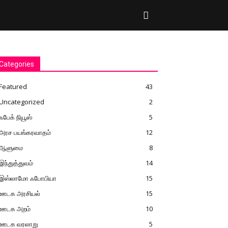
Categories
Featured
43
Uncategorized
2
ஃபேக் நியூஸ்
5
அரச பயங்கரவாதம்
12
ஆளுமை
8
இந்துத்துவம்
14
இஸ்லாமோ ஃபோபியா
15
ஊடக அரசியல்
15
ஊடக அறம்
10
ஊடக வரலாறு
5