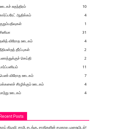
ஊடகச் சுதந்திரம்
10
கார்ப்பரேட் ஆதிக்கம்
4
குறும்பதிவுகள்
1
சினிமா
31
தலித் விரோத ஊடகம்
4
நீதிமன்றத் தீர்ப்புகள்
2
பணத்துக்குச் செய்தி
2
பார்ப்பனியம்
11
பெண் விரோத ஊடகம்
7
மக்களைச் சீரழிக்கும் ஊடகம்
4
மாற்று ஊடகம்
4
Recent Posts
தாய் கிழவி: சாமி, சடங்கு, சாதிகளின் சமகால முறையிடல்!