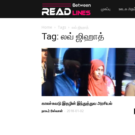
Read
முகப்பு
ஊடக அறம
Between
Home
Tags
லவ் ஜிஹாத்
Tag: லவ் ஜிஹாத்
Lines
காலச்சுவடு இதழின் இந்துத்துவ அரசியல்
நாகூர் ரிஸ்வான்
-
2018-01-02