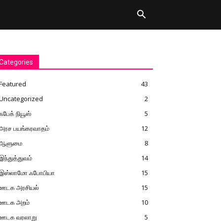
Categories
Featured
43
Uncategorized
2
ஃபேக் நியூஸ்
5
அரச பயங்கரவாதம்
12
ஆளுமை
8
இந்துத்துவம்
14
இஸ்லாமோ ஃபோபியா
15
ஊடக அரசியல்
15
ஊடக அறம்
10
ஊடக வரலாறு
5