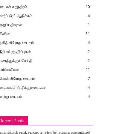
ஊடகச் சுதந்திரம்
10
கார்ப்பரேட் ஆதிக்கம்
4
குறும்பதிவுகள்
1
சினிமா
31
தலித் விரோத ஊடகம்
4
நீதிமன்றத் தீர்ப்புகள்
2
பணத்துக்குச் செய்தி
2
பார்ப்பனியம்
11
பெண் விரோத ஊடகம்
7
மக்களைச் சீரழிக்கும் ஊடகம்
4
மாற்று ஊடகம்
4
Recent Posts
தாய் கிழவி: சாமி, சடங்கு, சாதிகளின் சமகால முறையிடல்!