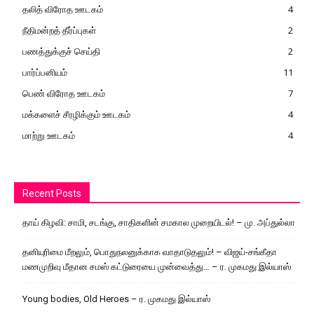
தலித் விரோத ஊடகம்
4
நீதிமன்றத் தீர்ப்புகள்
2
பணத்துக்குச் செய்தி
2
பார்ப்பனியம்
11
பெண் விரோத ஊடகம்
7
மக்களைச் சீரழிக்கும் ஊடகம்
4
மாற்று ஊடகம்
4
Recent Posts
தாய் கிழவி: சாமி, சடங்கு, சாதிகளின் சமகால முறையிடல்! – மு. அப்துல்லா
தனியுரிமை மீறலும், பொதுநலனுக்காக வாதாடுதலும்! – விஜய்-சங்கீதா
மணமுறிவு மீதான சமஸ் கட்டுரையை முன்வைத்து… – ர. முகமது இல்யாஸ்
Young bodies, Old Heroes – ர. முகமது இல்யாஸ்