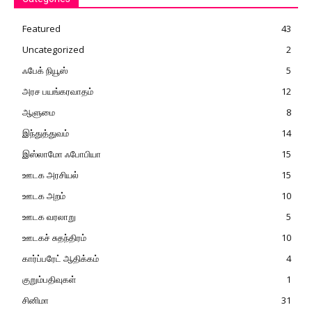
Featured
43
Uncategorized
2
ஃபேக் நியூஸ்
5
அரச பயங்கரவாதம்
12
ஆளுமை
8
இந்துத்துவம்
14
இஸ்லாமோ ஃபோபியா
15
ஊடக அரசியல்
15
ஊடக அறம்
10
ஊடக வரலாறு
5
ஊடகச் சுதந்திரம்
10
கார்ப்பரேட் ஆதிக்கம்
4
குறும்பதிவுகள்
1
சினிமா
31