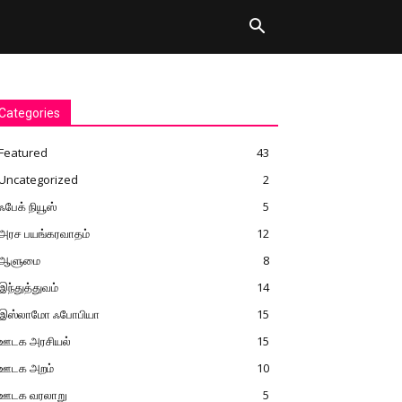
Categories
Featured
43
Uncategorized
2
ஃபேக் நியூஸ்
5
அரச பயங்கரவாதம்
12
ஆளுமை
8
இந்துத்துவம்
14
இஸ்லாமோ ஃபோபியா
15
ஊடக அரசியல்
15
ஊடக அறம்
10
ஊடக வரலாறு
5