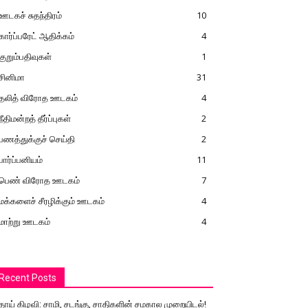
ஊடகச் சுதந்திரம்
10
கார்ப்பரேட் ஆதிக்கம்
4
குறும்பதிவுகள்
1
சினிமா
31
தலித் விரோத ஊடகம்
4
நீதிமன்றத் தீர்ப்புகள்
2
பணத்துக்குச் செய்தி
2
பார்ப்பனியம்
11
பெண் விரோத ஊடகம்
7
மக்களைச் சீரழிக்கும் ஊடகம்
4
மாற்று ஊடகம்
4
Recent Posts
தாய் கிழவி: சாமி, சடங்கு, சாதிகளின் சமகால முறையிடல்!