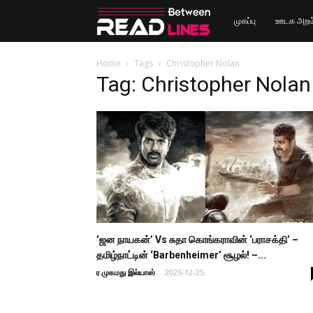
Read
முகப்பு
ஊடக அறம
Between
Home
Tags
Christopher Nolan
Tag: Christopher Nolan
Lines
’ஜன நாயகன்’ Vs சுதா கொங்கராவின் ‘பராசக்தி’ –
தமிழ்நாட்டின் ‘Barbenheimer’ சூழல்! –...
ர.முகமது இல்யாஸ்
-
2025-12-25