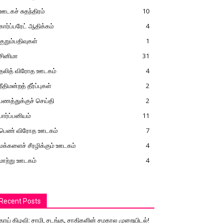
ஊடகச் சுதந்திரம்
10
கார்ப்பரேட் ஆதிக்கம்
4
குறும்பதிவுகள்
1
சினிமா
31
தலித் விரோத ஊடகம்
4
நீதிமன்றத் தீர்ப்புகள்
2
பணத்துக்குச் செய்தி
2
பார்ப்பனியம்
11
பெண் விரோத ஊடகம்
7
மக்களைச் சீரழிக்கும் ஊடகம்
4
மாற்று ஊடகம்
4
Recent Posts
தாய் கிழவி: சாமி, சடங்கு, சாதிகளின் சமகால முறையிடல்!