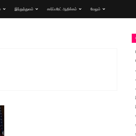
்
இந்துத்துவம்
கார்ப்பரேட் ஆதிக்கம்
மேலும்