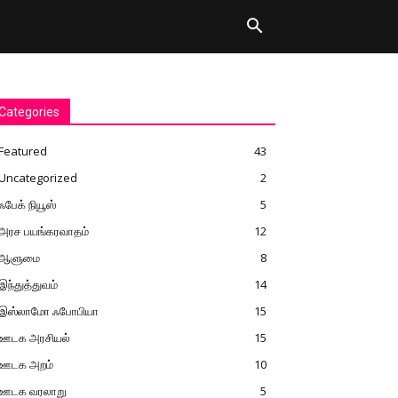
Categories
Featured
43
Uncategorized
2
ஃபேக் நியூஸ்
5
அரச பயங்கரவாதம்
12
ஆளுமை
8
இந்துத்துவம்
14
இஸ்லாமோ ஃபோபியா
15
ஊடக அரசியல்
15
ஊடக அறம்
10
ஊடக வரலாறு
5