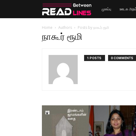
Read
முகப்பு
ஊடக அறம
Between
Home
Authors
Posts by நாகூர் ரூமி
நாகூர் ரூமி
Lines
1 POSTS
0 COMMENTS