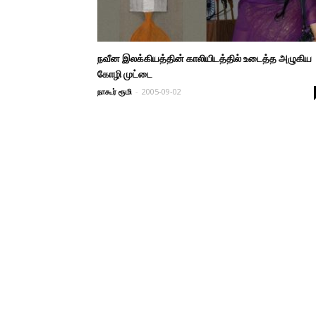
நவீன இலக்கியத்தின் காலியிடத்தில் உடைத்த அழுகிய
கோழி முட்டை
நாகூர் ரூமி
-
2005-09-02