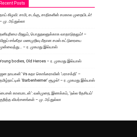
Recent Posts
தாய் கிழவி: சாமி, சடங்கு, சாதிகளின் சமகால முறையிடல்!
– மு. அப்துல்லா
தனியுரிமை மீறலும், பொதுநலனுக்காக வாதாடுதலும்! –
விஜய்-சங்கீதா மணமுறிவு மீதான சமஸ் கட்டுரையை
முன்வைத்து… – ர. முகமது இல்யாஸ்
Young bodies, Old Heroes – ர. முகமது இல்யாஸ்
’ஜன நாயகன்’ Vs சுதா கொங்கராவின் ‘பராசக்தி’ –
தமிழ்நாட்டின் ‘Barbenheimer’ சூழல்! – ர. முகமது இல்யாஸ்
‘பைசன் காளமாடன்’: வன்முறை, இணக்கம், ‘நல்ல தேசியம்’
குறித்த விமர்சனங்கள் – மு. அப்துல்லா