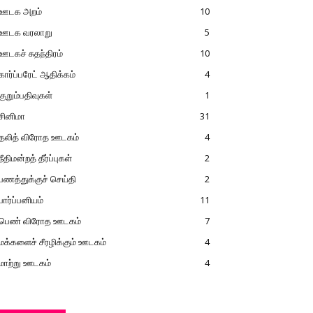
ஊடக அறம்
10
ஊடக வரலாறு
5
ஊடகச் சுதந்திரம்
10
கார்ப்பரேட் ஆதிக்கம்
4
குறும்பதிவுகள்
1
சினிமா
31
தலித் விரோத ஊடகம்
4
நீதிமன்றத் தீர்ப்புகள்
2
பணத்துக்குச் செய்தி
2
பார்ப்பனியம்
11
பெண் விரோத ஊடகம்
7
மக்களைச் சீரழிக்கும் ஊடகம்
4
மாற்று ஊடகம்
4