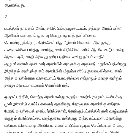
ஆளாகியது.
2
படத்தின் நாயகன் அன்பு தலித் பின்புலமுடையவர். தந்தை அரசுப் பள்ளி
ஆசிரியர் என்பதால் ஓரளவு பொருளாதாரத் தன்னிறைவு
கொண்டிருக்கிறார். கிரிக்கெட் மீது ஆர்வம் கொண்ட அவருக்கு
கண்முன்னே பார்த்து வளர்ந்த ஊர் கிரிக்கெட் டீமில் ஆடவேண்டும் என்ற
ஆசை. ஒரே சாதி அல்லது ஒரே படிநிலை என்று நம்பும் சாதிக்
குழுமங்களால் ஆன ஊர் அணியில் அவருக்கு அனுமதி மறுக்கப்படுகிறது.
இருந்தும் அன்புக்கு தம் அணியின் மீதுள்ள ஈர்ப்பு குறையவில்லை. தாம்
அந்த அணிக்காக விளையாடப் போவதில்லை என்றாலும் அதை என்றும்
தனது அடையாளமாகக் கொள்கிறான்.
ஒருகட்டத்தில், சொந்த அணி என்று கருதிய சாதிக் குழுமம் அன்புக்கு
முன் இரண்டு வாய்ப்புகளைத் தருகிறது. நேரடியாக அணிக்கு எதிராக
மோதி அணியைக் கைப்பற்றிக்கொள், தோற்கும்பட்சத்தில் தன் வாழ்வாகக்
கருதும் கிரிக்கெட்டை மறந்துவிடு என்கிறது அந்த கட்டளை. அணிக்கு
எதிராக விளையாடி அணியை வென்றெடுக்க முடிவு செய்கிறான் அன்பு.
தன்னுடைய சாதியைக் காரணம் காட்டி தன்னை ஒதுக்கிவந்த அணி,