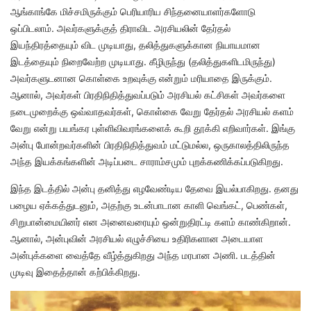
ஆங்காங்கே மிச்சமிருக்கும் பெரியாரிய சிந்தனையாளர்களோடு
ஒப்பிடலாம். அவர்களுக்குத் திராவிட அரசியலின் தேர்தல்
இயந்திரத்தையும் விட முடியாது, தலித்துகளுக்கான நியாயமான
இடத்தையும் நிறைவேற்ற முடியாது. கீழிருந்து (தலித்துகளிடமிருந்து)
அவர்களுடனான கொள்கை உறவுக்கு என்றும் மரியாதை இருக்கும்.
ஆனால், அவர்கள் பிரதிநிதித்துவப்படும் அரசியல் கட்சிகள் அவர்களை
நடைமுறைக்கு ஒவ்வாதவர்கள், கொள்கை வேறு தேர்தல் அரசியல் களம்
வேறு என்று பயங்கர புள்ளிவிவரங்களைக் கூறி தூக்கி எறிவார்கள். இங்கு
அன்பு போன்றவர்களின் பிரதிநிதித்துவம் மட்டுமல்ல, ஒருகாலத்திலிருந்த
அந்த இயக்கங்களின் அடிப்படை சாராம்சமும் புறக்கணிக்கப்படுகிறது.
இந்த இடத்தில் அன்பு தனித்து எழவேண்டிய தேவை இயல்பாகிறது. தனது
பழைய ஏக்கத்துடனும், அதற்கு உடன்பாடான காளி வெங்கட், பெண்கள்,
சிறுபான்மையினர் என அனைவரையும் ஒன்றுதிரட்டி களம் காண்கிறான்.
ஆனால், அன்புவின் அரசியல் எழுச்சியை உதிரிகளான அடையாள
அன்புக்களை வைத்தே வீழ்த்துகிறது அந்த மரபான அணி. படத்தின்
முடிவு இதைத்தான் கற்பிக்கிறது.