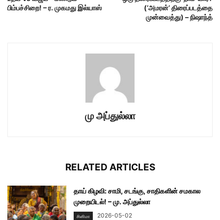
பிம்பச்சிறை! – ர. முகமது இல்யாஸ்
(‘அமரன்’ திரைப்படத்தை
முன்வைத்து) – நிஷாந்த்
மு அப்துல்லா
RELATED ARTICLES
தாய் கிழவி: சாமி, சடங்கு, சாதிகளின் சமகால
முறையிடல்! – மு. அப்துல்லா
2026-05-02
சினிமா