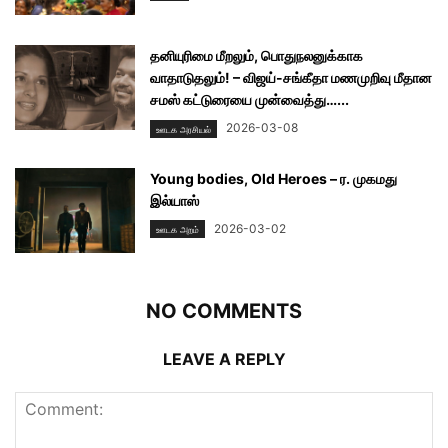
தனியுரிமை மீறலும், பொதுநலனுக்காக
வாதாடுதலும்! – விஜய்-சங்கீதா மணமுறிவு மீதான
சமஸ் கட்டுரையை முன்வைத்து…...
2026-03-08
ஊடக அரசியல்
Young bodies, Old Heroes – ர. முகமது
இல்யாஸ்
2026-03-02
ஊடக அறம்
NO COMMENTS
LEAVE A REPLY