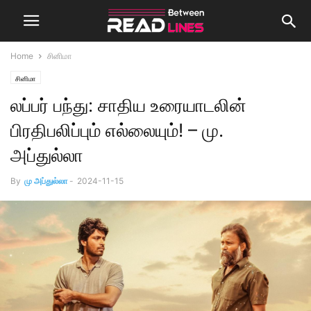
Home
சினிமா
சினிமா
லப்பர் பந்து: சாதிய உரையாடலின்
பிரதிபலிப்பும் எல்லையும்! – மு.
அப்துல்லா
By
மு அப்துல்லா
-
2024-11-15