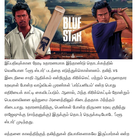
இப்பதிவுக்கான நேரடி உதாரணமாக இந்தாண்டு தொடக்கத்தில்
வெளியான ‘ப்ளூ ஸ்டார்’ படத்தை எடுத்துக்கொள்ளலாம். தலித் vs
இடைநிலை சாதி ஆதிக்கம் என்றிருந்த கிரிக்கெட் மற்றும் பொருளாதார
உறவுகள் போன்ற வாழ்வியல் முரண்கள் ‘பார்ப்பனியம்’ என்ற பொது
எதிரியைக் காட்டி கைவிடப்படும். ஆனால், அந்த கிரிக்கெட்டில் தோன்றும்
பெயரளவிலான ஒற்றுமை அனைத்திலும் கிடைத்ததாக அர்த்தம்
கிடையாது. உதாரணத்திற்கு, பெண்கள் போன்ற திருமண உறவு குறித்து
ராஜேஷுக்கு (சாந்தனுக்கு) இருக்கும் தொடர் நெருக்கடியோடே ‘ப்ளூ
ஸ்டார்’ முடிந்தது.
எத்தனை காலத்திற்குத் தலித்துகள் தியாகிகளாகவே இருப்பார்கள் என்ற