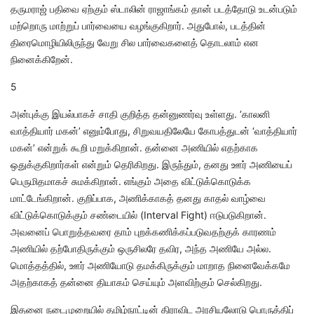
தருமராஜ் பதிவை ஏற்கும் ஸ்டாலின் ராஜாங்கம் தான் படத்தோடு உடன்படும்
மற்றொரு மாற்றுப் பார்வையை வழங்குகிறார். அதுபோல், படத்தின்
திரைமொழியிலிருந்து வேறு சில பார்வைகளைத் தொடலாம் என
நினைக்கிறேன்.
5
அன்புக்கு இயல்பாகச் சாதி குறித்த தன்னுணர்வு உள்ளது. ‘காலனி
வாத்தியார் மகன்’ எனும்போது, சிறுவயதிலேயே கோபத்துடன் ‘வாத்தியார்
மகன்’ என்றுக் கூறி மறுக்கிறான். தன்னை அணியில் எதற்காக
ஒதுக்குகிறார்கள் என்றும் தெரிகிறது. இருந்தும், தனது ஊர் அணியைப்
பெருமிதமாகச் சுமக்கிறான். எங்கும் அதை விட்டுக்கொடுக்க
மாட்டேங்கிறான். குறிப்பாக, அணிக்காகத் தனது காதல் வாழ்வை
விட்டுக்கொடுக்கும் சண்டையில் (Interval Fight) ஈடுபடுகிறான்.
அவனைப் பொறுத்தவரை தாம் புறக்கணிக்கப்படுவதற்குக் காரணம்
அணியில் தற்போதிருக்கும் ஒருசிலரே தவிர, அந்த அணியே அல்ல.
மொத்தத்தில், ஊர் அணியோடு தமக்கிருக்கும் மாறாத நினைவேக்கமே
அதற்காகத் தன்னை தியாகம் செய்யும் அளவிற்கும் செல்கிறது.
இதனை நடைமுறையில் தமிழ்நாட்டின் திராவிட அரசியலோடு பொருத்திப்