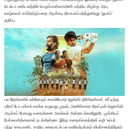
டெல்டா மண்டலத்தில் பெரும்பான்மையினர் மத்திய கிழக்கு அரபு
வாழ்வைச் சார்ந்திருப்பதை அடிக்கடி நியாபகப்படுத்துகிறது ‘துபாய்’
குறிப்பு.
பல நேரங்களில் எல்லோரும் கைலியோடு (லுங்கி) திரிகிறார்கள். வீட்டிற்கு
பரோட்டோ பார்சல் வாங்க வருவது முதல், அணிக்கான நோட்டிஸ் ஜெராக்ஸ்
அடிக்கப் போவது வரையிலான அவர்கள் அன்றாடங்களினூடே முக்கியப்
பேச்சுவார்த்தைகள் நடக்கின்றன. இந்த கதைக்களத்தின் வழி ‘லப்பர்
பந்து’ கையாண்ட சாதிய உரையாடல் பல வரவேற்புக்கும் விமர்சனத்திற்கும்