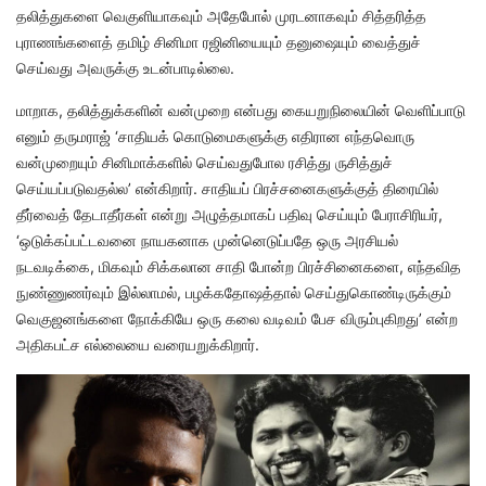
தலித்துகளை வெகுளியாகவும் அதேபோல் முரடனாகவும் சித்தரித்த
புராணங்களைத் தமிழ் சினிமா ரஜினியையும் தனுஷையும் வைத்துச்
செய்வது அவருக்கு உடன்பாடில்லை.
மாறாக, தலித்துக்களின் வன்முறை என்பது கையறுநிலையின் வெளிப்பாடு
எனும் தருமராஜ் ‘சாதியக் கொடுமைகளுக்கு எதிரான எந்தவொரு
வன்முறையும் சினிமாக்களில் செய்வதுபோல ரசித்து ருசித்துச்
செய்யப்படுவதல்ல’ என்கிறார். சாதியப் பிரச்சனைகளுக்குத் திரையில்
தீர்வைத் தேடாதீர்கள் என்று அழுத்தமாகப் பதிவு செய்யும் பேராசிரியர்,
‘ஒடுக்கப்பட்டவனை நாயகனாக முன்னெடுப்பதே ஒரு அரசியல்
நடவடிக்கை, மிகவும் சிக்கலான சாதி போன்ற பிரச்சினைகளை, எந்தவித
நுண்ணுணர்வும் இல்லாமல், பழக்கதோஷத்தால் செய்துகொண்டிருக்கும்
வெகுஜனங்களை நோக்கியே ஒரு கலை வடிவம் பேச விரும்புகிறது’ என்ற
அதிகபட்ச எல்லையை வரையறுக்கிறார்.