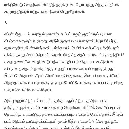
மகிழ்வோடு வெற்றியை விட்டுத் தருகிறான். தொடர்ந்து, அந்த சாதியக்
குழுமத்திற்குள் மற்றவர்கள் நிலைப்பெறுகிறார்கள்.
3
லப்பர் பந்து படம் பலராலும் கொண்டாடப்பட்டாலும் குறிப்பிடும்படியான
விமர்சனங்களும் எழுந்தது. அதில் முதன்மையானதாகப் பேராசிரியர் டி.
தருமராஜின் விமர்சனத்தைப் பார்க்கலாம். ‘தலித்துகள் விஷயத்தில் நாம்
எங்கே தவறு செய்கிறோம்?’, ‘அரசியல் தலித்தைப் பாமரனாக்கும் தந்திரம்!’
என்ற தலைப்பிலான இரண்டு பதிவுகள் இப்படம் தொடர்பான அவரின்
விமர்சனத்தையும் நமக்கு ஒரு மாற்றுப் பார்வையையும் வழங்குகிறது.
இரண்டு விஷயங்களிலும் அரசியல் தலித்துகளை இடைநிலை சாதியினர்
அணுகும் விதம் ஏமாற்றத்தைத் தருவதோடு கோபத்தை ஏற்றப்படுத்துகிறது
என்று தொட்டுக் காட்டுகிறார்.
அன்பு எனும் அரசியல்மயப்பட்ட தலித், ஏதும் அறியாத அடையாள
தலித்துகளுக்காக (Tokens) தனது வெற்றியை விட்டுக் கொடுப்பதுடன்,
தொடர்ந்து களமாடுவதற்கான வாய்ப்பையும் தியாகம் செய்கிறான். இந்தப்
படம் அதிகம் வரவேற்கப்பட்டதன் மூலம் இந்த தியாகம் ‘எல்லோருக்குமே
இனிக்கிறது’ என்கிறார் தருமராஜ். படத்தின் இயக்குநர் ஒரு தலித்