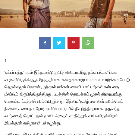
1
’லப்பர் பந்து’ படம் இந்தாண்டு தமிழ் சினிமாவிற்கு நல்ல பங்களிப்பை
வழங்கியிருக்கிறது. நேர்த்தியான கதைக்களமும் மக்கள் வாழ்க்கையோடு
நெருக்கமும் கொண்டிருந்தால் மக்கள் கைவிடமாட்டார்கள் என்பதை
மீண்டும் நிரூபித்திருக்கிறது. படத்தின் தொடக்கம் முதல் திரையரங்கு
கொண்டாட்டத்தில் நிரம்பியிருந்தது. இந்திய/தமிழ் மனதின் கிரிக்கெட்
நினைவுகளை நம் நேரடி புவியியல் பரப்பில் நிகழ்த்தி நாம் கடந்துவந்த
வாழ்வைத் தொட்டதன் மூலம் அதைச் சாதித்துக் காட்டியிருக்கிறார்
இயக்குநர் தமிழரசன் பச்சமுத்து.
குறிப்பாக, இப்படத்தின் தனித்துவமாகப் பார்க்க வேண்டியது அதன்