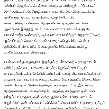
புவியியல் நெருக்கம். சென்னை அல்லது ஓரளவிற்குத் தமிழ்நாட்டின்
தென்மண்டல நிலம், மொழியைக் கையாண்ட அளவிற்கு வடமத்திய
பகுதிகளும், டெல்டா வாழ்வியலும் தமிழ் சினிமாவில்
கவனப்படுத்தப்படவில்லை. அந்தளவில் லப்பர் பந்தின் காட்சிகள்
புதுமையாக இருந்தது. டெல்டா சமவெளியின் பசுமைக்கு நடுவே
விளைச்சலற்ற நிலங்களும், ஆங்காகே கைகோர்க்கும் சிறுநகர (Town)
புழக்கங்களும் மெனக்கெடாமல் காணமுடிகிறது. இதே டெல்டா
குறியீட்டோடு பின்பு வந்த மெய்யழகனில் இப்புவியியல் வலிந்து
திணிக்கப்பட்டதாக தெரிந்தது.
வயல்வெளிக்கு அருகருகே இருக்கும் திடல்களாகத் தொடரும் ரியல்
எஸ்டேட், பூக்கடை, பழக்கடை, பேருந்து நிறுத்தம் என நிகழும்
உரையாடல்கள் என்ற நிலத்தின் மனிதர்கள் நமக்கு சில சுவாரஸ்யத்தைத்
தருகிறார்கள். நாயகிக்கு இங்கு பாட்டியை ஆயா என்பதே இயல்பு, இந்த
உலகியேயே தான் அதிகம் நேசிக்கும் தந்தையை அது, இது என்று
அஃறிணையிலேயே அழைக்கிறார், பதிலுக்கு கெத்துக்கு தன் மகள்
என்றும் ‘பாப்பா’தான், அன்புவுக்கு ‘துர்கா புள்ள’ என்றே பலசமயம்
இருக்கிறார், தன் அப்பாவோடு கிரிக்கெட் விளையாடும் பத்தாவது படிக்கும்
சிறுவனுக்கு மட்டுமே அவர் எந்தச் சம்பிரதாயமும் இல்லாத வெறும் துர்கா.