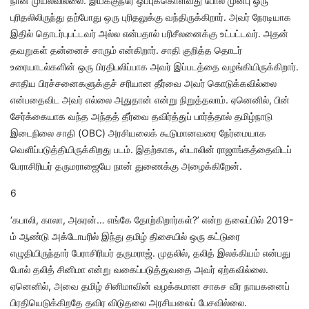
நான் முயலவில்லை. இயக்குநரே ஒப்புக்கொள்வது போல் முன்பு ஒரு
புரிதலிலிருந்து தற்போது ஒரு புரிதலுக்கு வந்திருக்கிறார். அவர் நேரடியாக
இதில் தொடர்புபட்டவர் அல்ல என்பதால் பரிசீலனைக்கு உட்பட்டவர். அதன்
தவறுகள் தன்னைச் சாரும் என்கிறார். சாதி குறித்த தொடர்
உரையாடல்களின் ஒரு பிரதிபலிப்பாக அவர் இப்படத்தை வழங்கியிருக்கிறார்.
சாதிய பிரச்சனைகளுக்குச் சரியான தீர்வை அவர் கொடுக்கவில்லை
என்பதைவிட அவர் எல்லை அதுதான் என்று நிறுத்தலாம். ஏனெனில், பின்
சேர்க்கையாக வந்த அந்தத் தீர்வை தவிர்த்துப் பார்த்தால் தமிழ்நாடு
இடைநிலை சாதி (OBC) அரசியலைக் கூடுமானவரை நேர்மையாக
வெளிப்படுத்தியிருக்கிறது படம். இதற்காக, ஸ்டாலின் ராஜாங்கத்தைவிடப்
பேராசிரியர் தருமராஜையே நான் துணைக்கு அழைக்கிறேன்.
6
‘கபாலி, காலா, அசுரன்… எங்கே தோற்கிறார்கள்?’ என்ற தலைப்பில் 2019-
ம் ஆண்டு அக்டோபரில் இந்து தமிழ் திசையில் ஒரு கட்டுரை
எழுதியிருந்தார் பேராசிரியர் தருமராஜ். முதலில், தலித் இலக்கியம் என்பது
போல் தலித் சினிமா என்று வகைப்படுத்துவதை அவர் ஏற்கவில்லை.
ஏனெனில், அவை தமிழ் சினிமாவின் வழக்கமான சாகச வீர நாயகனைப்
பிரதியெடுக்கிறதே தவிர விடுதலை அரசியலைப் பேசவில்லை.