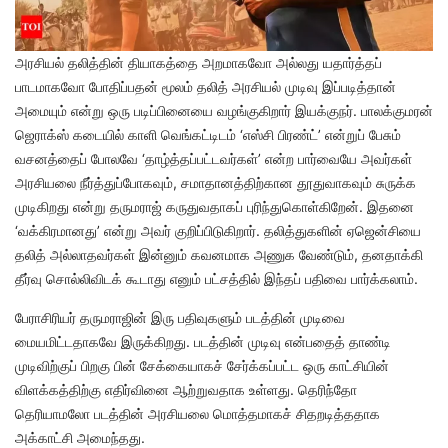
அரசியல் தலித்தின் தியாகத்தை அறமாகவோ அல்லது யதார்த்தப்
பாடமாகவோ போதிப்பதன் மூலம் தலித் அரசியல் முடிவு இப்படித்தான்
அமையும் என்று ஒரு படிப்பினையை வழங்குகிறார் இயக்குநர். பாலக்குமரன்
ஜெராக்ஸ் கடையில் காளி வெங்கட்டிடம் ‘எஸ்சி பிரண்ட்’ என்றுப் பேசும்
வசனத்தைப் போலவே ‘தாழ்த்தப்பட்டவர்கள்’ என்ற பார்வையே அவர்கள்
அரசியலை நீர்த்துப்போகவும், சமாதானத்திற்கான தூதுவாகவும் சுருக்க
முடிகிறது என்று தருமராஜ் கருதுவதாகப் புரிந்துகொள்கிறேன். இதனை
‘வக்கிரமானது’ என்று அவர் குறிப்பிடுகிறார். தலித்துகளின் ஏஜென்சியை
தலித் அல்லாதவர்கள் இன்னும் கவனமாக அணுக வேண்டும், தனதாக்கி
தீர்வு சொல்லிவிடக் கூடாது எனும் பட்சத்தில் இந்தப் பதிவை பார்க்கலாம்.
பேராசிரியர் தருமராஜின் இரு பதிவுகளும் படத்தின் முடிவை
மையமிட்டதாகவே இருக்கிறது. படத்தின் முடிவு என்பதைத் தாண்டி
முடிவிற்குப் பிறகு பின் சேக்கையாகச் சேர்க்கப்பட்ட ஒரு காட்சியின்
விளக்கத்திற்கு எதிர்வினை ஆற்றுவதாக உள்ளது. தெரிந்தோ
தெரியாமலோ படத்தின் அரசியலை மொத்தமாகச் சிதறடித்ததாக
அக்காட்சி அமைந்தது.