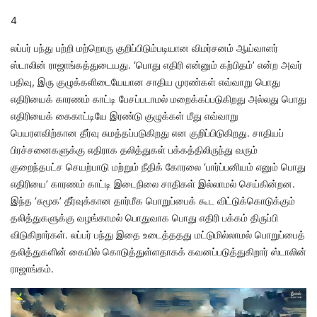
4
லப்பர் பந்து பற்றி மற்றொரு குறிப்பிடும்படியான விமர்சனம் ஆய்வாளர்
ஸ்டாலின் ராஜாங்கத்துடையது. ‘பொது எதிரி என்னும் கற்பிதம்’ என்ற அவர்
பதிவு, இரு குழுக்களிடையேயான சாதிய முரண்கள் எவ்வாறு பொது
எதிரியைக் காரணம் காட்டி பேசப்படாமல் மறைக்கப்படுகிறது அல்லது பொது
எதிரியைக் கைகாட்டியே இரண்டு குழுக்கள் மீது எவ்வாறு
பெயரளவிற்கான தீர்வு சுமத்தப்படுகிறது என குறிப்பிடுகிறது. சாதியப்
பிரச்சனைகளுக்கு எதிராக தலித்துகள் பக்கத்திலிருந்து வரும்
குறைந்தபட்ச செயற்பாடு மற்றும் நீதிக் கோரலை ‘பார்ப்பனியம் எனும் பொது
எதிரியை’ காரணம் காட்டி இடைநிலை சாதிகள் இல்லாமல் செய்கின்றன.
இந்த ‘சுமூக’ தீர்வுக்கான தார்மீக பொறுப்பைக் கூட விட்டுக்கொடுக்கும்
தலித்துகளுக்கு வழங்காமல் பொதுவாக பொது எதிரி பக்கம் திருப்பி
விடுகிறார்கள். லப்பர் பந்து இதை உடைத்ததது மட்டுமில்லாமல் பொறுப்பைத்
தலித்துகளின் கையில் கொடுத்துள்ளதாகக் கவனப்படுத்துகிறார் ஸ்டாலின்
ராஜாங்கம்.