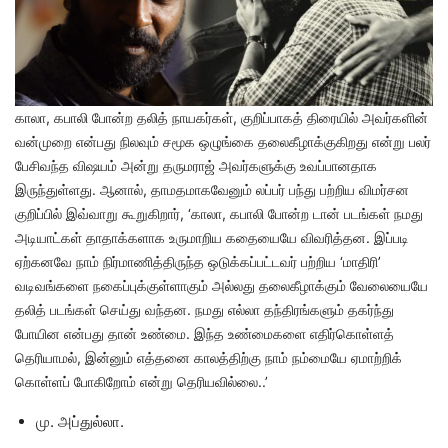
காலா, கபாலி போன்ற தலித் நாயகர்கள், குறிப்பாகத் திரையில் அவர்களின்
வன்முறை என்பது நிலவும் சமூக ஒழுங்கை தலைகீழாக்குகிறது என்று பலர்
பேசிவந்த விஷயம் அன்று தருமராஜ் அவர்களுக்கு உவப்பானதாக
இருந்துள்ளது. ஆனால், தாமதமாகவேனும் லப்பர் பந்து பற்றிய விமர்சன
குறிப்பில் இவ்வாறு கூறுகிறார், ‘காலா, கபாலி போன்ற டான் படங்கள் நமது
அடியாட்கள் தாதாக்களாக உருமாறிய கதையையே விவரித்தன. இப்படி
ஏற்கனவே நாம் நிர்மாணித்திருந்த ஒடுக்கப்பட்டவர் பற்றிய ‘மாதிரி’
வடிவங்களை நகைப்புக்குள்ளாகும் அல்லது தலைகீழாக்கும் வேலையையே
தலித் படங்கள் செய்து வந்தன. நமது எல்லா தந்திரங்களும் தகர்ந்து
போயின என்பது தான் உண்மை. இந்த உண்மைகளை எதிர்கொள்ளத்
தெரியாமல், இன்னும் எத்தனை காலத்திற்கு நாம் நம்மையே ஏமாற்றிக்
கொள்ளப் போகிறோம் என்று தெரியவில்லை..’
மு. அப்துல்லா.