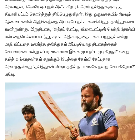
அல்லாதவர் (அவரே ஒப்புதல் அளிக்கிறார்). அவர் தலித்துகளுக்குத்
தியாகி பட்டம் கொடுத்துத் தீர்ப்பெழுதுகிறார். இது ஒருவகையில் நிலவும்
ஆண்டைகளின் ஆதிக்கத்தை அப்படியே தக்க வைக்கிறது. தலித்துகளை
ஏமாற்றுகிறது. இறுதியாக, ‘அந்தப் போட்டி, விளையாட்டின் வெற்றி தோல்வி
என்பதையெல்லாம் கடந்து, சமூக அதிகாரத்தைக் கைப்பற்றுதல் என்று
மாறி விட்டதை உணர்ந்த தலித்துகள் இப்படியொரு தியாகத்தைச்
செய்வார்கள் என்று எப்படி உங்களால் இன்னமும் நம்ப முடிகிறது?’ என்று
தலித் அல்லாதவர்கள் சறுக்கும் இடத்தை கேள்வி கேட்பதாக
அமைந்துள்ளது ‘தலித்துகள் விஷயத்தில் நாம் எங்கே தவறு செய்கிறோம்?’
பதிவு.