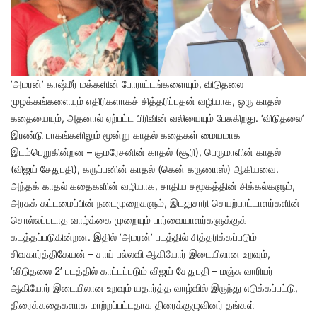
’அமரன்’ காஷ்மீர் மக்களின் போராட்டங்களையும், விடுதலை
முழக்கங்களையும் எதிரிகளாகச் சித்தரிப்பதன் வழியாக, ஒரு காதல்
கதையையும், அதனால் ஏற்பட்ட பிரிவின் வலியையும் பேசுகிறது. ‘விடுதலை’
இரண்டு பாகங்களிலும் மூன்று காதல் கதைகள் மையமாக
இடம்பெறுகின்றன – குமரேசனின் காதல் (சூரி), பெருமாளின் காதல்
(விஜய் சேதுபதி), கருப்பனின் காதல் (கென் கருணாஸ்) ஆகியவை.
அந்தக் காதல் கதைகளின் வழியாக, சாதிய சமூகத்தின் சிக்கல்களும்,
அரசுக் கட்டமைப்பின் நடைமுறைகளும், இடதுசாரி செயற்பாட்டாளர்களின்
சொல்லப்படாத வாழ்க்கை முறையும் பார்வையாளர்களுக்குக்
கடத்தப்படுகின்றன. இதில் ’அமரன்’ படத்தில் சித்தரிக்கப்படும்
சிவகார்த்திகேயன் – சாய் பல்லவி ஆகியோர் இடையிலான உறவும்,
‘விடுதலை 2’ படத்தில் காட்டப்படும் விஜய் சேதுபதி – மஞ்சு வாரியர்
ஆகியோர் இடையிலான உறவும் யதார்த்த வாழ்வில் இருந்து எடுக்கப்பட்டு,
திரைக்கதைகளாக மாற்றப்பட்டதாக திரைக்குழுவினர் தங்கள்