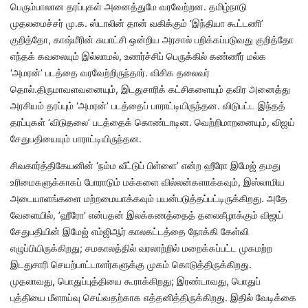
பெரும்பாலான தரப்புகள் அனைத்துமே வரவேற்றன. தமிழ்நாடு
முதலமைச்சர் மு.க. ஸ்டாலின் தான் வகிக்கும் ‘இந்தியா கூட்டணி’
குறித்தோ, காஷ்மீரின் சுயாட்சி ஒன்றிய அரசால் பறிக்கப்படுவது குறித்தோ
எந்தக் கவலையும் இல்லாமல், உணர்ச்சிப் பெருக்கில் கண்ணீர் மல்க
‘அமரன்’ படத்தை வரவேற்றிருந்தார். விசிக தலைவர்
தொல்.திருமாவளவனையும், இடதுசாரிக் கட்சிகளையும் தவிர அனைத்து
அரசியம் தரப்பும் ‘அமரன்’ படத்தைப் பாராட்டியிருந்தன. விடுபட்ட இந்தத்
தரப்புகள் ‘விடுதலை’ படத்தைக் கொண்டாடின. வெற்றிமாறனையும், விஜய்
சேதுபதியையும் பாராட்டியிருந்தன.
சிவகார்த்திகேயனின் ‘நம்ம வீட்டுப் பிள்ளை’ என்ற ஹீரோ இமேஜ் தமது
உரிமைகளுக்காகப் போராடும் மக்களை வில்லன்களாக்கவும், இஸ்லாமிய
அடையாளங்களை மற்றமையாக்கவும் பயன்படுத்தப்பட்டிருக்கிறது. அதே
வேளையில், ’ஹீரோ’ என்பதன் இலக்கணத்தைத் தலைகீழாக்கும் விஜய்
சேதுபதியின் இமேஜ் எம்ஜிஆர் காலகட்டத்தை நோக்கி கேள்வி
எழுப்பியிருக்கிறது; சமகாலத்தில் வரலாற்றில் மறைக்கப்பட்ட முகமற்ற
இடதுசாரி செயற்பாட்டாளர்களுக்கு முகம் கொடுத்திருக்கிறது.
முதலாவது, பொதுப்புத்தியை கூராக்கிறது; இரண்டாவது, பொதுப்
புத்தியை மீளாய்வு செய்வதற்காக எத்தனித்திருக்கிறது. இதில் வேடிக்கை