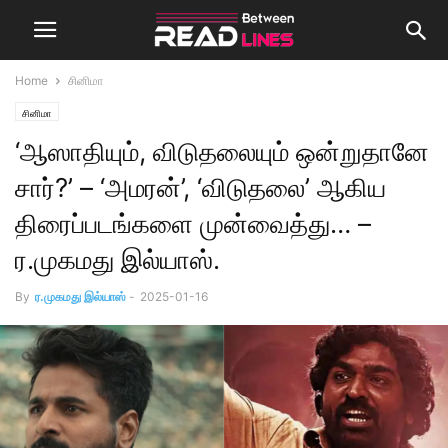
Home
சினிமா
சினிமா
‘ஆஸாதியும், விடுதலையும் ஒன்றுதானே
சார்?’ – ‘அமரன்’, ‘விடுதலை’ ஆகிய
திரைப்படங்களை முன்வைத்து… –
ர.முகமது இல்யாஸ்.
By
ர.முகமது இல்யாஸ்
-
2025-01-16