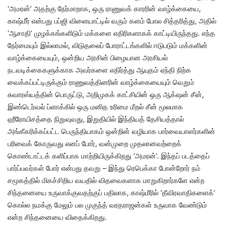
‘அமரன்’ அதற்கு நேர்மாறாக, ஒரு ராணுவக் காரரின் வாழ்க்கையை,
காஷ்மீர் என்பது பப்ஜி விளையாட்டில் வரும் களம் போல சித்தரித்து, அதில்
’ஆசாதி’ முழக்கங்களிடும் மக்களை எதிரிகளாகக் காட்டியிருந்தது. எந்த
நேர்மையும் இல்லாமல், விடுதலைப் போராட்டங்களில் ஈடுபடும் மக்களின்
வாழ்க்கையையும், ஒன்றிய அரசின் பிழையான அரசியல்
நடவடிக்கைகளுக்காக அவர்களை எதிர்த்து ஆயுதம் ஏந்தி நிற்க
வைக்கப்பட்டிருக்கும் ராணுவத்தினரின் வாழ்க்கையையும் வெறும்
சுவாரஸ்யத்தின் பொருட்டு, அறிமுகக் காட்சியின் ஒரு ஆக்‌ஷன் சீன்,
இண்டெர்வல் ப்ளாக்கில் ஒரு மனித உரிமை மீறல் சீன் மூலமாக
ஹீரோயிசத்தை நிறுவுவது, இறுதியில் இந்தியத் தேசியத்தால்
அங்கீகரிக்கப்பட்ட பெருந்தியாகம் ஒன்றின் வழியாக பார்வையாளர்களின்
பரிவைக் கோருவது எனப் போர், வன்முறை முதலானவற்றைக்
கொண்டாட்டக் களிப்பாக மாற்றியிருக்கிறது ‘அமரன்’. இந்தப் படத்தைப்
பார்ப்பவர்கள் போர் என்பது தவறு – இந்து ரெபெக்கா போன்றோர் நம்
சமூகத்தில் மிகச்சிறிய வயதில் விதவைகளாக மாறுகிறார்களே என்ற
சிந்தனையை உருவாக்குவதற்குப் பதிலாக, காஷ்மீரில் ‘தீவிரவாதிகளைக்’
கொல்ல நமக்கு மேலும் பல முகுந்த் வரதராஜன்கள் உருவாக வேண்டும்
என்ற சிந்தனையை விதைக்கிறது.