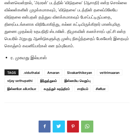
என்னவென்றால், ’அமரன்’ படத்தில் ‘விடுதலை’ (ஆசாதி) என்ற சொல்லை
வில்லன்களின் முழக்கமாகவும், ‘விடுதலை’ படத்தின் தலைப்பிலேயே
விடுதலை என்பதன் தத்துவ விளக்கமாகவும் பேசப்பட்டிருப்பதை,
திரைப்படங்களாக விநியோகித்து, கல்லா கட்டியிருக்கிறார் மாண்புமிகு
துணை முதல்வர் உதயநிதி ஸ்டாலின். திமுகவின் கலாச்சாரப் புரட்சி என்ற
பெயரில் அறுபது ஆண்டுகளுக்கு முன்பு நிகழ்ந்ததைப் பேசுவோர் இதையும்
கொஞ்சம் கவனிப்பார்கள் என நம்புவோம்.
ர. முகமது இல்யாஸ்
TAGS
.viduthalai
Amaran
Sivakarthikeyan
vettrimaaran
vijay sethupathi
இந்துத்துவம்
இஸ்லாமிய வெறுப்பு
இஸ்லாமோ ஃபோபியா
கருத்துச் சுதந்திரம்
சாதியம்
சினிமா