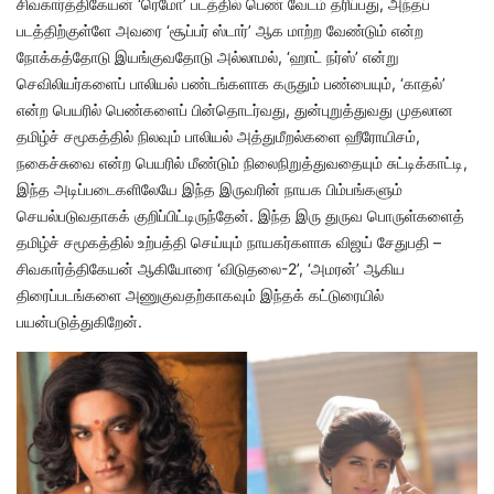
சிவகார்த்திகேயன் ‘ரெமோ’ படத்தில் பெண் வேடம் தரிப்பது, அந்தப்
படத்திற்குள்ளே அவரை ‘சூப்பர் ஸ்டார்’ ஆக மாற்ற வேண்டும் என்ற
நோக்கத்தோடு இயங்குவதோடு அல்லாமல், ‘ஹாட் நர்ஸ்’ என்று
செவிலியர்களைப் பாலியல் பண்டங்களாக கருதும் பண்பையும், ‘காதல்’
என்ற பெயரில் பெண்களைப் பின்தொடர்வது, துன்புறுத்துவது முதலான
தமிழ்ச் சமூகத்தில் நிலவும் பாலியல் அத்துமீறல்களை ஹீரோயிசம்,
நகைச்சுவை என்ற பெயரில் மீண்டும் நிலைநிறுத்துவதையும் சுட்டிக்காட்டி,
இந்த அடிப்படைகளிலேயே இந்த இருவரின் நாயக பிம்பங்களும்
செயல்படுவதாகக் குறிப்பிட்டிருந்தேன். இந்த இரு துருவ பொருள்களைத்
தமிழ்ச் சமூகத்தில் உற்பத்தி செய்யும் நாயகர்களாக விஜய் சேதுபதி –
சிவகார்த்திகேயன் ஆகியோரை ‘விடுதலை-2’, ‘அமரன்’ ஆகிய
திரைப்படங்களை அணுகுவதற்காகவும் இந்தக் கட்டுரையில்
பயன்படுத்துகிறேன்.