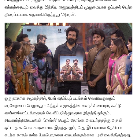
ஏக்கத்தையும் வைத்து இந்திய ராணுவத்திடம் முழுமையாக ஒப்புதல் பெற்ற
திரைப்படமாக உருவாகியிருந்தது ‘அமரன்’.
ஒரு நாகரிக சமூகத்தில், போர் எதிர்ப்புப் படங்கள் வெளிவருவதும்
வரவேற்பைப் பெறுவதும் அந்தச் சமூகத்தின் வளர்ச்சியையும், கூட்டு
எண்ணவோட்டத்தையும் வெளிப்படுத்துவதாக இருந்திருக்கும்,
சிவகார்த்திகேயனின் ‘ப்ரின்ஸ்’ பெரும் தோல்வி அடைந்ததற்கு அதன்
ஒட்டாத காமெடி காரணமாக இருந்தாலும், அது இப்படியான தேசியம்
கடந்த காதல் என்ற பேசுபொருளை மையக்கருத்தாக முன்வைத்திருந்தது.