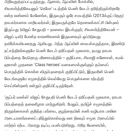
அறிவுறுத்தப்பட்டிருந்தது. ஆனால், ஆய்வின் போக்கில்,
சிவகார்த்திகேயனும் ‘ரெமோ’ படத்தில் பெண் வேடம் தரித்திருக்கிறாரே
என்ற எண்ணம் மேலோங்க, இருவரும் ஒரே சமயத்தில் (2013க்குப் பிறகு)
நாயகர்களாக மாறியவர்கள்; இருவருக்குமே தொலைக்காட்சி பின்புலம்
இருப்பது (விஜய் சேதுபதி – நாளைய இயக்குநர்; சிவகார்த்திகேயன் –
விஜய் டிவி) போன்ற காரணிகளால் இருவரையும் ஒப்பிடுவது
தவிர்க்கவியலாதது ஆகியது. அந்த ஆய்வின் மையக்கருத்தாக, இரண்டு
நட்சத்திரங்களுமே பெண் வேடம் தரிப்பதன் மூலமாக, தமது நாயக
பிம்பத்தை வேறொரு பரிணாமத்தில் – குறிப்பாக, சிவாஜி கணேசன், கமல்
ஹாசன் முதலான ‘Class heroes’ வகைமைக்குள்ளும் தம்மைப்
பொருத்திக் கொள்ள விரும்புவதைக் குறிப்பிட்டும், இருவரின் பெண்
வேடங்களுமே சமூகத்தில் வெவ்வேறு பொருள்களை உற்பத்தி
செய்கின்றனர் என்றும் குறிப்பிட்டிருந்தேன்.
‘சூப்பர் டீலக்ஸ்’ விஜய் சேதுபதி பெண் வேடம் தரிப்பதன் மூலமாக, நாயக
பிம்பத்தைத் தலைகீழாக மாற்றுகிறார். மேலும், தமிழ்ச் சமூகத்தில்
திருநங்கைகள் குறித்த பார்வை, குழந்தையின் கண் வழியாக பாலின
அடையாளங்களைப் புரிந்துகொள்வது என நிலவும் சமூக அமைப்பில்
மாற்றம் ஏற்பட அவரது நடிப்பு பயன்படுகிறது. அதே வேளையில்,