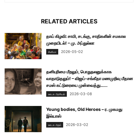
RELATED ARTICLES
தாய் கிழவி: சாமி, சடங்கு, சாதிகளின் சமகால
முறையிடல்! – மு. அப்துல்லா
2026-05-02
சினிமா
தனியுரிமை மீறலும், பொதுநலனுக்காக
வாதாடுதலும்! – விஜய்-சங்கீதா மணமுறிவு மீதான
சமஸ் கட்டுரையை முன்வைத்து…...
2026-03-08
ஊடக அரசியல்
Young bodies, Old Heroes – ர. முகமது
இல்யாஸ்
2026-03-02
ஊடக அறம்