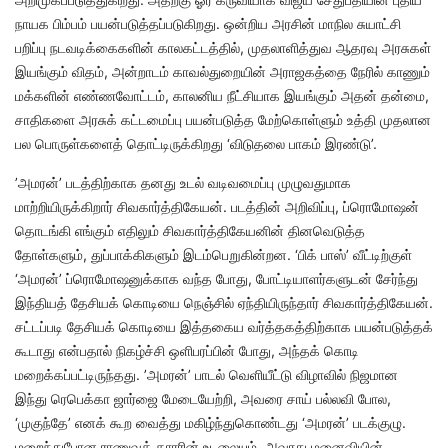
நாயக பிம்பம் பயன்படுத்தப்படுகிறது. ஒன்றிய அரசின் மாநில சுயாட்சி
பறிப்பு நடவடிக்கைகளின் காலகட்டத்தில், முதலாளித்துவ ஆதரவு அரசுகள்
இயங்கும் விதம், அன்றாடம் காவல்துறையின் அராஜகத்தை நேரில் காணும்
மக்களின் எண்ணவோட்டம், காலனிய நீட்சியாக இயங்கும் அதன் தன்மை,
சாதிகளை அரசுக் கட்டமைப்பு பயன்படுத்த மேற்கொள்ளும் உத்தி முதலான
பல பொருள்களைத் தொட்டிருக்கிறது ‘விடுதலை பாகம் இரண்டு’.
’அமரன்’ படத்திற்காக தனது உடல் வடிவமைப்பு முழுவதுமாக
மாற்றியிருக்கிறார் சிவகார்த்திகேயன். படத்தின் அறிவிப்பு, ப்ரொமோஷன்
தொடங்கி எங்கும் எதிலும் சிவகார்த்திகேயனின் தினவெடுத்த
தோள்களும், துப்பாக்கிகளும் இடம்பெறுகின்றன. ‘பிக் பாஸ்’ வீட்டிற்குள்
‘அமரன்’ ப்ரொமோஷனுக்காக வந்த போது, போட்டியாளர்களுடன் சேர்ந்து
இந்தியத் தேசியக் கொடியை நெஞ்சில் ஏந்தியிருந்தார் சிவகார்த்திகேயன்.
சட்டப்படி தேசியக் கொடியை இத்தகைய வர்த்தகத்திற்காக பயன்படுத்தக்
கூடாது என்பதால் நிகழ்ச்சி ஒளிபரப்பின் போது, அந்தக் கொடி
மறைக்கப்பட்டிருந்தது. ’அமரன்’ பாடல் வெளியீட்டு விழாவில் நிஜமான
இந்து ரெபெக்கா ஜார்ஜை மேடையேற்றி, அவரை சாய் பல்லவி போல,
‘முகுந்தே’ எனக் கூற வைத்து மகிழ்ந்துகொண்டது ‘அமரன்’ படக்குழு.
மறைந்துபோன ராணுவக் காரரின் உடலையும், அவரது மனைவியின்