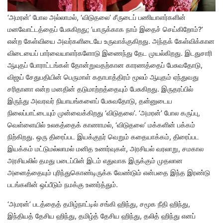
‘அமரன்’ போல அல்லாமல், ‘விடுதலை’ சீருடைப் பணியாளர்களின்
மனவோட்டத்தைப் பேசுகிறது; ’யாருக்காக நாம் இதைச் செய்கிறோம்?’
என்ற கேள்வியை அவர்களிடையே உருவாக்குகிறது. அந்தக் கேள்விக்கான
விடையைப் பார்வையாளர்களோடு இணைந்து தேட முயல்கிறது. இடதுசாரி
ஆயுதப் போராட்டங்கள் தோன்றுவதற்கான காரணத்தைப் பேசுவதோடு,
விஜய் சேதுபதியின் பெருமாள் கதாபாத்திரம் மூலம் ஆயுதம் ஏந்துவது
சரிதானா என்ற மனதின் தடுமாற்றத்தையும் பேசுகிறது. இருதரப்பில்
இருந்து அவரவர் நியாயங்களைப் பேசுவதோடு, தன்னுடைய
நிலைப்பாட்டையும் முன்வைக்கிறது ‘விடுதலை’. ‘அமரன்’ போல கருப்பு,
வெள்ளையில் உலகத்தைக் காணாமல், ‘விடுதலை’ மக்களின் பக்கம்
நிற்கிறது. ஒரு திரைப்பட இயக்குநர் வெறும் கதையாக்கம், திரைப்பட
இயக்கம் மட்டுமல்லாமல் மனித உணர்வுகள், அரசியல் வரலாறு, சமகால
அரசியலில் தமது படைப்பின் இடம் எதுவாக இருக்கும் முதலான
அனைத்தையும் புரிந்துகொண்டிருக்க வேண்டும் என்பதை இந்த இரண்டு
படங்களின் ஒப்பீடும் நமக்கு உணர்த்தும்.
‘அமரன்’ படத்தைத் தமிழ்நாட்டில் சங்கி ஹிந்து, சமூக நீதி ஹிந்து,
இந்தியத் தேசிய ஹிந்து, தமிழ்த் தேசிய ஹிந்து, தலித் ஹிந்து எனப்