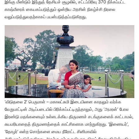
இங்கு மீண்டும் இந்துத் தேசியச் சூழலில், சட்டப்பிரிவு 370 நீக்கப்பட்ட
காஷ்மீரைக் கையகப்படுத்தும் ஒன்றிய அரசின் நிகழ்ச்சி நிரலை
வலுப்படுத்துவதற்காகப் பயன்படுத்தப்படுகிறது.
‘விடுதலை 2’ பெருமாள் – மகாலட்சுமி இடையிலான காதலும் வர்க்க
வேறுபாட்டின் அடிப்படையில் பிரிக்கப்பட்டிருந்தாலும், அது ‘அமரன்’ போல
இரண்டு மதங்களையும் உள்ளடக்கிய திருமணச் சடங்குகளைக் காட்டாமல்,
சுயமரியாதைத் திருமணத்தைக் காட்சிகளாக மாற்றுகிறது. ‘இணையர்’,
‘தோழர்’ என்ற சொற்களை மைய நீரோட்ட சினிமாவில்
அறிமுகப்படுத்துகிறது. அதற்கு ஓர் கருவியாக விஜய் சேதுபதியின் புதிய