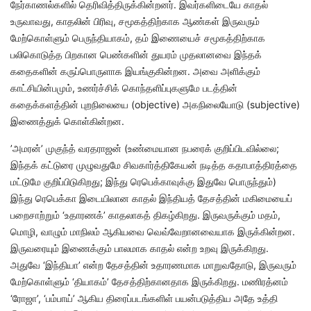
நேர்காணல்களில் தெரிவித்திருக்கின்றனர். இவர்களிடையே காதல்
உருவாவது, காதலின் பிரிவு, சமூகத்திற்காக ஆண்கள் இருவரும்
மேற்கொள்ளும் பெருந்தியாகம், தம் இணையைச் சமூகத்திற்காக
பலிகொடுத்த பிறகான பெண்களின் துயரம் முதலானவை இந்தக்
கதைகளின் கருப்பொருளாக இயங்குகின்றன. அவை அளிக்கும்
காட்சியின்பமும், உணர்ச்சிக் கொந்தளிப்புகளுமே படத்தின்
கதைக்களத்தின் புறநிலையை (objective) அகநிலையோடு (subjective)
இணைத்துக் கொள்கின்றன.
’அமரன்’ முகுந்த் வரதராஜன் (உண்மையான நபரைக் குறிப்பிடவில்லை;
இந்தக் கட்டுரை முழுவதுமே சிவகார்த்திகேயன் நடித்த கதாபாத்திரத்தை
மட்டுமே குறிப்பிடுகிறது; இந்து ரெபெக்காவுக்கு இதுவே பொருந்தும்)
இந்து ரெபெக்கா இடையிலான காதல் இந்தியத் தேசத்தின் மகிமையைப்
பறைசாற்றும் ‘உதாரணக்’ காதலாகத் திகழ்கிறது. இருவருக்கும் மதம்,
மொழி, வாழும் மாநிலம் ஆகியவை வெவ்வேறானவையாக இருக்கின்றன.
இருவரையும் இணைக்கும் பாலமாக காதல் என்ற உறவு இருக்கிறது.
அதுவே ‘இந்தியா’ என்ற தேசத்தின் உதாரணமாக மாறுவதோடு, இருவரும்
மேற்கொள்ளும் ‘தியாகம்’ தேசத்திற்கானதாக இருக்கிறது. மணிரத்னம்
‘ரோஜா’, ‘பம்பாய்’ ஆகிய திரைப்படங்களிள் பயன்படுத்திய அதே உத்தி