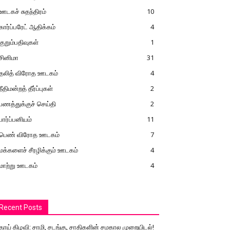
ஊடகச் சுதந்திரம்
10
கார்ப்பரேட் ஆதிக்கம்
4
குறும்பதிவுகள்
1
சினிமா
31
தலித் விரோத ஊடகம்
4
நீதிமன்றத் தீர்ப்புகள்
2
பணத்துக்குச் செய்தி
2
பார்ப்பனியம்
11
பெண் விரோத ஊடகம்
7
மக்களைச் சீரழிக்கும் ஊடகம்
4
மாற்று ஊடகம்
4
Recent Posts
தாய் கிழவி: சாமி, சடங்கு, சாதிகளின் சமகால முறையிடல்!