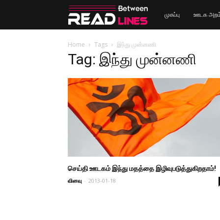
Read
முகப்பு
ஊடக அறம
Between
Home
Tags
இந்து முன்னணி
Tag: இந்து முன்னணி
Lines
செய்தி ஊடகம் இந்து மதத்தை இழிவுபடுத்துகிறதாம்!
வினவு
-
2013-01-18