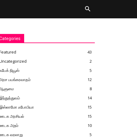
Categories
Featured
43
Uncategorized
2
ஃபேக் நியூஸ்
5
அரச பயங்கரவாதம்
12
ஆளுமை
8
இந்துத்துவம்
14
இஸ்லாமோ ஃபோபியா
15
ஊடக அரசியல்
15
ஊடக அறம்
10
ஊடக வரலாறு
5