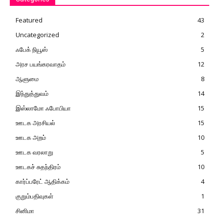
Featured
43
Uncategorized
2
ஃபேக் நியூஸ்
5
அரச பயங்கரவாதம்
12
ஆளுமை
8
இந்துத்துவம்
14
இஸ்லாமோ ஃபோபியா
15
ஊடக அரசியல்
15
ஊடக அறம்
10
ஊடக வரலாறு
5
ஊடகச் சுதந்திரம்
10
கார்ப்பரேட் ஆதிக்கம்
4
குறும்பதிவுகள்
1
சினிமா
31