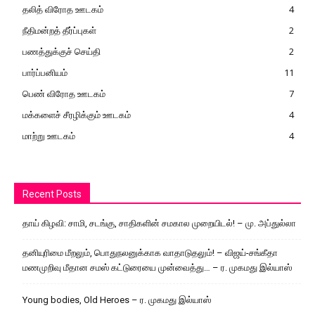
தலித் விரோத ஊடகம்
4
நீதிமன்றத் தீர்ப்புகள்
2
பணத்துக்குச் செய்தி
2
பார்ப்பனியம்
11
பெண் விரோத ஊடகம்
7
மக்களைச் சீரழிக்கும் ஊடகம்
4
மாற்று ஊடகம்
4
Recent Posts
தாய் கிழவி: சாமி, சடங்கு, சாதிகளின் சமகால முறையிடல்! – மு. அப்துல்லா
தனியுரிமை மீறலும், பொதுநலனுக்காக வாதாடுதலும்! – விஜய்-சங்கீதா
மணமுறிவு மீதான சமஸ் கட்டுரையை முன்வைத்து… – ர. முகமது இல்யாஸ்
Young bodies, Old Heroes – ர. முகமது இல்யாஸ்