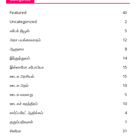
Featured
43
Uncategorized
2
ஃபேக் நியூஸ்
5
அரச பயங்கரவாதம்
12
ஆளுமை
8
இந்துத்துவம்
14
இஸ்லாமோ ஃபோபியா
15
ஊடக அரசியல்
15
ஊடக அறம்
10
ஊடக வரலாறு
5
ஊடகச் சுதந்திரம்
10
கார்ப்பரேட் ஆதிக்கம்
4
குறும்பதிவுகள்
1
சினிமா
31