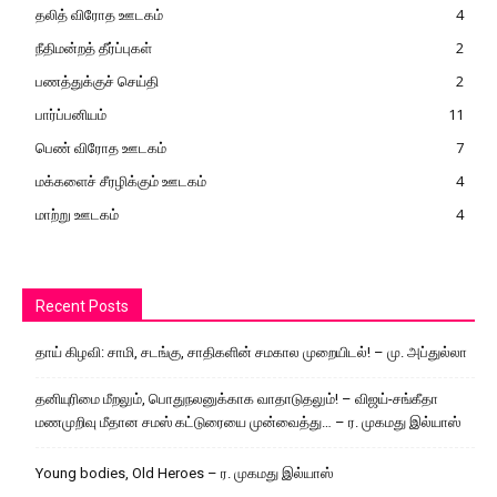
தலித் விரோத ஊடகம்
4
நீதிமன்றத் தீர்ப்புகள்
2
பணத்துக்குச் செய்தி
2
பார்ப்பனியம்
11
பெண் விரோத ஊடகம்
7
மக்களைச் சீரழிக்கும் ஊடகம்
4
மாற்று ஊடகம்
4
Recent Posts
தாய் கிழவி: சாமி, சடங்கு, சாதிகளின் சமகால முறையிடல்! – மு. அப்துல்லா
தனியுரிமை மீறலும், பொதுநலனுக்காக வாதாடுதலும்! – விஜய்-சங்கீதா
மணமுறிவு மீதான சமஸ் கட்டுரையை முன்வைத்து… – ர. முகமது இல்யாஸ்
Young bodies, Old Heroes – ர. முகமது இல்யாஸ்