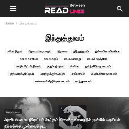
Home
இந்துத்துவம்
இந்துத்துவம்
ஃபேக் நியூஸ்
அரச பயங்கரவாதம்
ஆளுமை
இந்துத்துவம்
இஸ்லாமோ ஃபோபியா
ஊடக அரசியல்
ஊடக அறம்
ஊடக வரலாறு
ஊடகச் சுதந்திரம்
கார்ப்பரேட் ஆதிக்கம்
குறும்பதிவுகள்
சினிமா
தலித் விரோத ஊடகம்
நீதிமன்றத் தீர்ப்புகள்
பணத்துக்குச் செய்தி
பார்ப்பனியம்
பெண் விரோத ஊடகம்
மக்களைச் சீரழிக்கும் ஊடகம்
மாற்று ஊடகம்
இந்துத்துவம்
அரசியல் மைய நீரோட்டம் கேட்கும் விலை! – வரலாற்றில் முஸ்லிம் அரசியல்
நீக்கத்தை முன்வைத்து.....