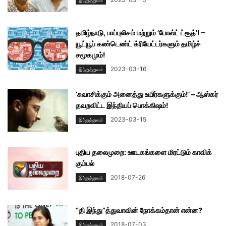
இந்துத்துவம்
தமிழ்நாடு, பாப்புலிசம் மற்றும் ’போஸ்ட் ட்ரூத்’! –
யூட்யூப் கண்டெண்ட் க்ரியேட்டர்களும் தமிழ்ச்
சமூகமும்!
2023-03-16
இந்துத்துவம்
‘சுவாசிக்கும் அனைத்து உயிர்களுக்கும்!’ – ஆஸ்கர்
தவறவிட்ட இந்தியப் பொக்கிஷம்!
2023-03-15
இந்துத்துவம்
புதிய தலைமுறை: ஊடகங்களை மிரட்டும் காவிக்
கும்பல்
2018-07-26
இந்துத்துவம்
“தி இந்து”த்துவாவின் நோக்கம்தான் என்ன?
2018-07-03
இந்துத்துவம்