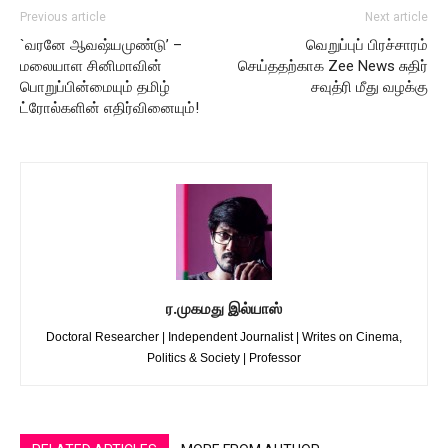
Previous article
Next article
`வரனே ஆவஷ்யமுண்டு’ –
வெறுப்புப் பிரச்சாரம்
மலையாள சினிமாவின்
செய்ததற்காக Zee News சுதிர்
பொறுப்பின்மையும் தமிழ்
சவுத்ரி மீது வழக்கு
ட்ரோல்களின் எதிர்வினையும்!
ர.முகமது இல்யாஸ்
Doctoral Researcher | Independent Journalist | Writes on Cinema,
Politics & Society | Professor