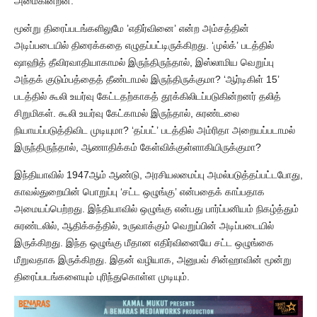
அமைகின்றன.
மூன்று திரைப்படங்களிலுமே ’எதிர்வினை’ என்ற அம்சத்தின்
அடிப்படையில் திரைக்கதை எழுதப்பட்டிருக்கிறது. ‘முல்க்’ படத்தில்
ஷாஹித் தீவிரவாதியாகாமல் இருந்திருந்தால், இஸ்லாமிய வெறுப்பு
அந்தக் குடும்பத்தைத் தீண்டாமல் இருந்திருக்குமா? ‘ஆர்டிகிள் 15’
படத்தில் கூலி உயர்வு கேட்டதற்காகத் தூக்கிலிடப்படுகின்றனர் தலித்
சிறுமிகள். கூலி உயர்வு கேட்காமல் இருந்தால், சுரண்டலை
நியாயப்படுத்திவிட முடியுமா? ‘தப்பட்’ படத்தில் அம்ரிதா அறையப்படாமல்
இருந்திருந்தால், ஆணாதிக்கம் கேள்விக்குள்ளாகியிருக்குமா?
இந்தியாவில் 1947ஆம் ஆண்டு, அரசியலமைப்பு அமல்படுத்தப்பட்டபோது,
காவல்துறையின் பொறுப்பு ‘சட்ட ஒழுங்கு’ என்பதைக் காப்பதாக
அமையப்பெற்றது. இந்தியாவில் ஒழுங்கு என்பது பார்ப்பனியம் நிகழ்த்தும்
சுரண்டலில், ஆதிக்கத்தில், உருவாக்கும் வெறுப்பின் அடிப்படையில்
இருக்கிறது. இந்த ஒழுங்கு மீதான எதிர்வினையே சட்ட ஒழுங்கை
மீறுவதாக இருக்கிறது. இதன் வழியாக, அனுபவ் சின்ஹாவின் மூன்று
திரைப்படங்களையும் புரிந்துகொள்ள முடியும்.