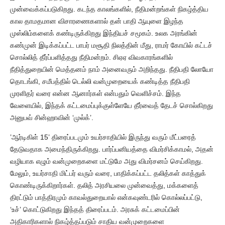
முன்வைக்கப்படுகிறது. கடந்த காலங்களில், நீதிமன்றங்கள் நிகழ்த்திய
கால தாமதமான விசாரணைகளால் தன் பாதி ஆயுளை இழந்த
முஸ்லிம்களைக் கண்டிருக்கிறது இந்தியச் சமூகம். உலக அரங்கின்
கண்முன் இடிக்கப்பட்ட பாபர் மசூதி நிலத்தின் மீது, ராமர் கோயில் கட்டச்
சொல்லித் தீர்ப்பளித்தது நீதிமன்றம். சிஏஏ விவகாரங்களில்
நீதித்துறையின் மெத்தனம் நாம் அனைவரும் அறிந்தது. நீதிபதி லோயோ
தொடங்கி, சமீபத்தில் டெல்லி வன்முறையைக் கண்டித்த நீதிபதி
முரளிதர் வரை என்ன ஆனார்கள் என்பதும் வெளிச்சம். இந்த
வேளையில், இந்தக் கட்டமைப்புக்குள்ளேயே தீர்வைத் தேடச் சொல்கிறது
அனுபவ் சின்ஹாவின் ‘முல்க்’.
’ஆர்டிகிள் 15’ திரைப்படமும் உயர்சாதியில் இருந்து வரும் மீட்பரைத்
தேடுவதாக அமைந்திருக்கிறது. பார்ப்பனியத்தை விமர்சிக்காமல், அதன்
வழியாக எழும் வன்முறைகளை மட்டுமே அது விமர்சனம் செய்கிறது.
மேலும், உயர்சாதி மிட்பர் வரும் வரை, பாதிக்கப்பட்ட தலித்கள் காத்துக்
கொண்டிருக்கிறார்கள். தலித் அரசியலை முன்வைத்து, மக்களைத்
திரட்டும் பாத்திரமும் காவல்துறையால் என்கவுண்டரில் கொல்லப்பட்டு,
‘உச்’ கொட்டுகிறது இந்தத் திரைப்படம். அரசுக் கட்டமைப்பின்
அதிகாரிகளால் நிகழ்த்தப்படும் சாதிய வன்முறைகளை