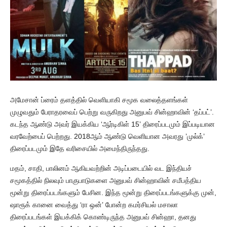
அமேசான் ப்ரைம் தளத்தில் வெளியாகி சமூக வலைத்தளங்கள்
முழுவதும் பேராதரவைப் பெற்று வருகிறது அனுபவ் சின்ஹாவின் ‘தப்பட்’.
கடந்த ஆண்டு அவர் இயக்கிய ‘ஆர்டிகிள் 15’ திரைப்படமும் இப்படியான
வரவேற்பைப் பெற்றது. 2018ஆம் ஆண்டு வெளியான அவரது ’முல்க்’
திரைப்படமும் இதே வரிசையில் அமைந்திருந்தது.
மதம், சாதி, பாலினம் ஆகியவற்றின் அடிப்படையில் வட இந்தியச்
சமூகத்தில் நிலவும் பாகுபாடுகளை அனுபவ் சின்ஹாவின் சமீபத்திய
மூன்று திரைப்படங்களும் பேசின. இந்த மூன்று திரைப்படங்களுக்கு முன்,
ஷாரூக் கானை வைத்து ‘ரா ஒன்’ போன்ற கமர்சியல் மசாலா
திரைப்படங்கள் இயக்கிக் கொண்டிருந்த அனுபவ் சின்ஹா, தனது