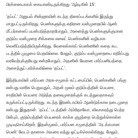
பிரச்னையாகக் கையாண்டிருக்கிறது ‘ஆர்டிகிள் 15’.
’தப்பட்’ அனுபவ் சின்ஹாவின் கடந்த திரைப்படங்களில் இருந்து
மாறுபட்டிருக்கிறது. பெண்களுக்கு எதிரான வன்முறையில் ஆண்
மீட்பர்களைப் பயன்படுத்தாதபோதும், அனைத்து பெண்களுக்குமான
குடும்ப வன்முறை சிக்கலை எலைட் பெண்களின் வழியாக
வெளிப்படுத்தியிருக்கிறது. வேலைக்காரப் பெண்ணின் கதை கூட
படத்தில் முழுமை பெறவில்லை. மேலும், குடும்ப வன்முறையை எதிர்ப்பது
வரவேற்புக்குரியது என்றபோதும், அதனின் வேரான பார்ப்பனியத்தை
அசைத்துப் பார்க்கவில்லை ‘தப்பட்’.
இந்தியாவின் பார்ப்பன அரசு-சமூகக் கட்டமைப்பில், பெண்களின் பங்கு
என்பது வாரிசு பெறுவதும், அதன் மூலம் குடும்பத்தின் பெயரை,
சாதியின் பெயரை அடுத்த தலைமுறைக்குக் கடத்துவதாகவும்
சுருக்கப்பட்டிருக்கிறது. கடந்த இரண்டாயிரம் ஆண்டுக்கால நடைமுறை
என்பது இதுதான். ‘தப்பட்’ படத்தின் அம்ரிதாவோ, விவாகரத்து பெற்ற
பின்பும், குடும்பத்தின் பெயரைக் காக்க குழந்தை பெற்றுக்கொள்ள
முடிவுசெய்கிறார். இதன்மூலம், பார்ப்பன சமூகத்தின் ‘அடக்கமான
பெண்’ வேடம் தானாக அவரை வந்து ஒட்டிக்கொள்கிறது. மேலும்,