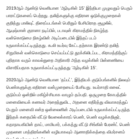
2019ஆம் ஆண்டு வெளியான ‘ஆர்டிகிள் 15’ இந்தியா முழுவதும் பெரும்
பாராட்டுகளைப் பெற்றது. தலித்களுக்கு எதிரான ஒடுக்குமுறைகள்
குறித்து பாலிவுட் திரைப்படங்கள் பெரிதும் பேசியிராத சூழலில்,
ஆயுஷ்மான் குரானா நடிப்பில், படாவுன் கிராமத்தில் நிகழ்ந்த
வன்கொடுமை நிகழ்வின் அடிப்படையில் இந்தப் படம்
உருவாக்கப்பட்டிருந்தது. கூலி உயர்வு கேட்டதற்காக இரண்டு தலித்
சிறுமிகள் வன்கொடுமை செய்யப்பட்டு தூக்கிலிடப்பட, கிராமத்திற்குப்
புதிதாக வரும் காவல்துறை அதிகாரி அந்த வழக்கின் பின்னணியை
விசாரிப்பதாக உருவாக்கப்பட்டிருந்தது ‘ஆர்டிகிள் 15’.
2020ஆம் ஆண்டு வெளியான ‘தப்பட்’, இந்தியக் குடும்பங்களில் நிலவும்
பெண்களுக்கு எதிரான வன்முறையைப் பேசியது. உயர்சாதி எலைட்
குடும்பம் ஒன்றில் மகிழ்ச்சியாக வாழும் தம்பதி. ஒருமுறை கோபத்தில்
மனைவியைக் கணவர் அறைந்துவிட, அதனை எதிர்த்து விவாகரத்துப்
பெறும் மனைவி என்ற ஒன்லைனின் அடிப்படையில் உருவாக்கப்பட்டிருந்த
இந்தக் கதையில் வீட்டு வேலைக்காரப் பெண், பெண் வழக்கறிஞர்,
கதாநாயகியின் தாய், மாமியார், பக்கத்து வீட்டு சிங்கிள் பேரண்ட் பெண்
முதலான பாத்திரங்களின் வழியாகவும் ஆணாதிக்கத்தை விமர்சனம்