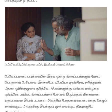
செய்திருந்தது ‘தப்பட்’.
‘தப்பட்’ படப்பிடிப்பில் நடிகை டாப்சி, இயக்குநர் அனுபவ் சின்ஹா
மேலோட்டமாகப் பார்க்கையில், இந்த மூன்று திரைப்படங்களும் பேசாப்
பொருளைப் பேசியவை. இஸ்லாமோ ஃபோபியா குறித்தோ, தலித்துகள்
மீதான ஒடுக்குமுறை குறித்தோ, பெண்களுக்கு எதிரான வன்முறை
குறித்தோ பாலிவுட் திரைப்படங்கள் பேசாமல் இருந்ததன் விளைவாக
உருவானவை இந்தப் படங்கள். அவற்றின் போதாமைகளாக, கதை நிகழும்
களங்களும், அவற்றிற்கு இயக்குநர் முன்வைக்கும் தீர்வுகளுமே