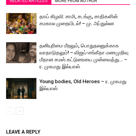
RELATED ARTICLES
MORE FROM AUTHOR
தாய் கிழவி: சாமி, சடங்கு, சாதிகளின்
சமகால முறையிடல்! – மு. அப்துல்லா
தனியுரிமை மீறலும், பொதுநலனுக்காக
வாதாடுதலும்! – விஜய்-சங்கீதா மணமுறிவு
மீதான சமஸ் கட்டுரையை முன்வைத்து… –
ர. முகமது இல்யாஸ்
Young bodies, Old Heroes – ர. முகமது
இல்யாஸ்
LEAVE A REPLY