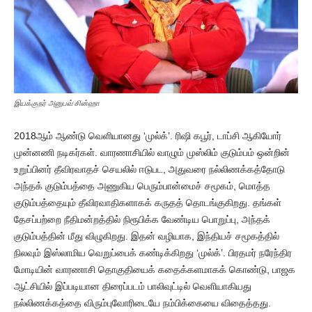
இயக்குநர் அனுபவ் சின்ஹா
2018ஆம் ஆண்டு வெளியானது ‘முல்க்’. ரிஷி கபூர், டாப்சி ஆகியோர்
முன்னணி நடிகர்கள். வாரணாசியில் வாழும் முஸ்லிம் குடும்பம் ஒன்றின்
உறுப்பினர் தீவிரவாதச் செயலில் ஈடுபட, அதுவரை நல்லிணக்கத்தோடு
அந்தக் குடும்பத்தை அணுகிய பெரும்பான்மைச் சமூகம், மொத்த
குடும்பத்தையும் தீவிரவாதிகளாகக் கருதத் தொடங்குகிறது. தங்கள்
தேசப்பற்றை நீதிமன்றத்தில் நிரூபிக்க வேண்டிய பொறுப்பு, அந்தக்
குடும்பத்தின் மீது விழுகிறது. இதன் வழியாக, இந்தியச் சமூகத்தில்
நிலவும் இஸ்லாமிய வெறுப்பைக் கண்டிக்கிறது ‘முல்க்’. பிரதமர் நரேந்திர
மோடியின் வாரணாசி தொகுதியைக் கதைக்களமாகக் கொண்டு, பாஜக
ஆட்சியில் இப்படியான திரைப்படம் பாலிவுட்டில் வெளியாகியது
நல்லிணக்கத்தை விரும்புவோரிடையே நம்பிக்கையை விதைத்தது.