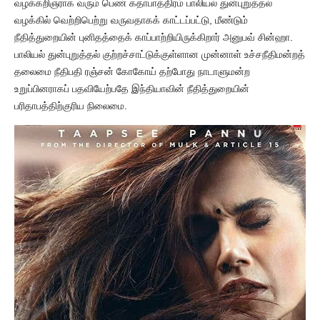
வழக்கறிஞராக வரும் பெண் கதாபாத்திரம் பாலியல் துன்புறுத்தல்
வழக்கில் வெற்றிபெற்று வருவதாகக் காட்டப்பட்டு, மீண்டும்
நீதித்துறையின் புனிதத்தைக் காப்பாற்றியிருக்கிறார் அனுபவ் சின்ஹா.
பாலியல் துன்புறுத்தல் குற்றச்சாட்டுக்குள்ளான முன்னாள் உச்சநீதிமன்றத்
தலைமை நீதிபதி ரஞ்சன் கோகோய் தற்போது நாடாளுமன்ற
உறுப்பினராகப் பதவியேற்பதே இந்தியாவின் நீதித்துறையின்
பரிதாபத்திற்குரிய நிலைமை.