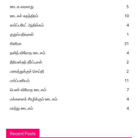
ஊடக வரலாறு
5
ஊடகச் சுதந்திரம்
10
கார்ப்பரேட் ஆதிக்கம்
4
குறும்பதிவுகள்
1
சினிமா
31
தலித் விரோத ஊடகம்
4
நீதிமன்றத் தீர்ப்புகள்
2
பணத்துக்குச் செய்தி
2
பார்ப்பனியம்
11
பெண் விரோத ஊடகம்
7
மக்களைச் சீரழிக்கும் ஊடகம்
4
மாற்று ஊடகம்
4
Recent Posts