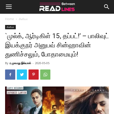
Home
சினிமா
சினிமா
`முல்க், ஆர்டிகிள் 15, தப்பட்!’ – பாலிவுட்
இயக்குநர் அனுபவ் சின்ஹாவின்
துணிச்சலும், போதாமையும்!
By
ர.முகமது இல்யாஸ்
-
2020-05-05