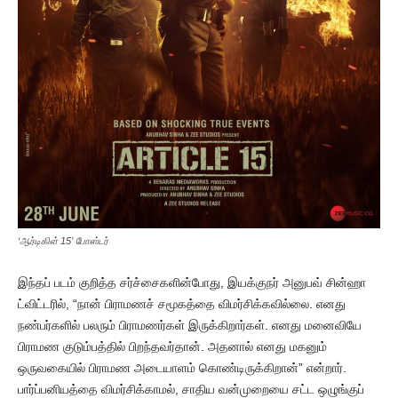
‘ஆர்டிகிள் 15’ போஸ்டர்
இந்தப் படம் குறித்த சர்ச்சைகளின்போது, இயக்குநர் அனுபவ் சின்ஹா
ட்விட்டரில், “நான் பிராமணச் சமூகத்தை விமர்சிக்கவில்லை. எனது
நண்பர்களில் பலரும் பிராமணர்கள் இருக்கிறார்கள். எனது மனைவியே
பிராமண குடும்பத்தில் பிறந்தவர்தான். அதனால் எனது மகனும்
ஒருவகையில் பிராமண அடையாளம் கொண்டிருக்கிறான்” என்றார்.
பார்ப்பனியத்தை விமர்சிக்காமல், சாதிய வன்முறையை சட்ட ஒழுங்குப்