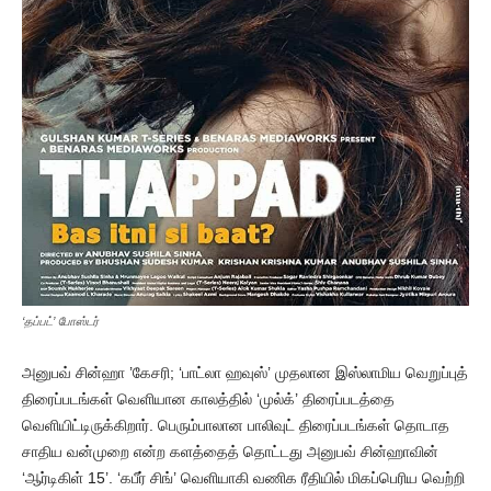
‘தப்பட்’ போஸ்டர்
அனுபவ் சின்ஹா ’கேசரி; ‘பாட்லா ஹவுஸ்’ முதலான இஸ்லாமிய வெறுப்புத்
திரைப்படங்கள் வெளியான காலத்தில் ‘முல்க்’ திரைப்படத்தை
வெளியிட்டிருக்கிறார். பெரும்பாலான பாலிவுட் திரைப்படங்கள் தொடாத
சாதிய வன்முறை என்ற களத்தைத் தொட்டது அனுபவ் சின்ஹாவின்
‘ஆர்டிகிள் 15’. ‘கபீர் சிங்’ வெளியாகி வணிக ரீதியில் மிகப்பெரிய வெற்றி