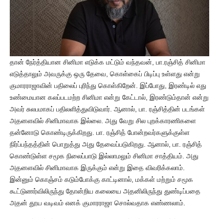
தான் நேர்த்தியான சினிமா எடுக்க மட்டும் வந்தவன், பா.ரஞ்சித் சினிமா
எடுத்தாலும் அவருக்கு ஒரு தேவை, கொள்கைப் பிடிப்பு உள்ளது என்று
குமாரராஜாவின் பதிலைப் புரிந்து கொள்கிறேன். இப்போது, இரண்டில் எது
உண்மையான கலப்படமற்ற சினிமா என்று கேட்டால், இரண்டும்தான் என்று
அவர் சுலபமாகப் பதிலளித்துவிடுவார். ஆனால், பா. ரஞ்சித்தின் படங்கள்
அதனளவில் சினிமாவாக இல்லை. அது வேறு சில புறக்காரணிகளை
தன்னோடு கொண்டிருக்கிறது. பா. ரஞ்சித் போன்றவர்களுக்குள்ள
நிர்ப்பந்தத்தின் பொறுத்து அது தேவைப்படுகிறது. ஆனால், பா. ரஞ்சித்
கொண்டுள்ள சமூக நிலைப்பாடு இல்லாமலும் சினிமா சாத்தியம். அது
அதனளவில் சினிமாவாக இருக்கும் என்று இதை விவரிக்கலாம்.
இன்னும் கொஞ்சம் கடும்போக்கு காட்டினால், மக்கள் மற்றும் சமூக
கூட்டுணர்விலிருந்து தோன்றிய கலையை அதனிலிருந்து துண்டிப்பதை
அதன் தூய வடிவம் எனக் குமாரராஜா சொல்வதாக எண்ணலாம்.