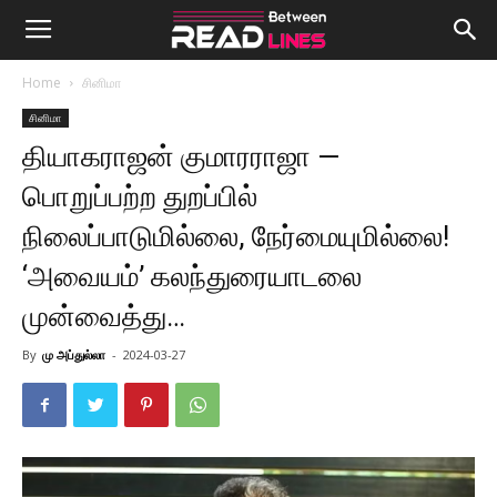
Home
சினிமா
சினிமா
தியாகராஜன் குமாரராஜா —
பொறுப்பற்ற துறப்பில்
நிலைப்பாடுமில்லை, நேர்மையுமில்லை!
‘அவையம்’ கலந்துரையாடலை
முன்வைத்து…
By
மு அப்துல்லா
-
2024-03-27