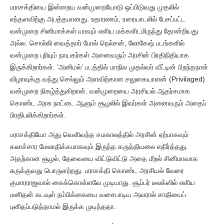
பராசக்தியை இன்றைய வன்முறையோடு ஒப்பிடுவது முதலில்
எந்தளவிற்கு அபத்தமானது. உதாரணம், உரையாடலில் பேசப்பட்ட
வன்முறை சினிமாக்கள் யாவும் எளிய மக்களிடமிருந்து தோன்றியது
அல்ல. சொல்லி வைத்தார் போல் நெல்சன், லோகேஷ் படங்களில்
வன்முறை புரியும் நாயகர்கள் அனைவரும் அரசின் பிரதிநிதியாக
இருக்கிறார்கள். ’அனிமல்’ படத்தில் மாநில முதல்வர் வீட்டின் பிறந்தநாள்
விழாவுக்கு வந்து செல்லும் அளவிற்கான சலுகையாளன் (Privilaged)
வன்முறை நிகழ்த்துகிறான். வன்முறையை அரசியல் ஆதர்சமாக
கொண்ட அரசு நாட்டை ஆளும் சூழலில் இவர்கள் அனைவரும் அதைப்
பிரதிபலிக்கிறார்கள்.
பராசக்தியோ அது வெளிவந்த சமகாலத்தில் அரசின் ஏற்பாகவும்
கலாச்சார மேலாதிக்கமாகவும் இருந்த கருத்தியலை எதிர்த்தது.
அதற்கான சூழல், தேவையை விட்டுவிட்டு அதை மீறல் சினிமாவாக
சுருக்குவது பொருளற்றது. பராசக்தி கொண்ட அரசியல் வேரை
குமாரராஜவால் கைக்கொள்ளவே முடியாது. சூப்பர் டீலக்ஸில் எளிய
மனிதன் கடவுள் நம்பிக்கையை வசைபாடிய அவரால் சாதியைப்
புனிதப்படுத்தாமல் இருக்க முடிந்ததா.