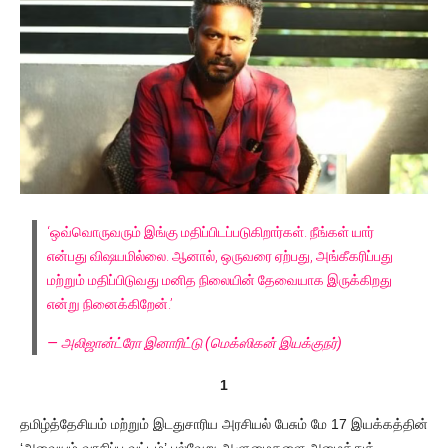
‘ஒவ்வொருவரும் இங்கு மதிப்பிடப்படுகிறார்கள். நீங்கள் யார்
என்பது விஷயமில்லை. ஆனால், ஒருவரை ஏற்பது, அங்கீகரிப்பது
மற்றும் மதிப்பிடுவது மனித நிலையின் தேவையாக இருக்கிறது
என்று நினைக்கிறேன்.’
— அலிஜான்ட்ரோ இனாரிட்டு (மெக்ஸிகன் இயக்குநர்)
1
தமிழ்த்தேசியம் மற்றும் இடதுசாரிய அரசியல் பேசும் மே 17 இயக்கத்தின்
‘அவையம் வாசிப்பு வட்டம்’ பல்வேறு ஆளுமைகளை அழைத்துக்