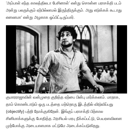
‘அம்பாள் எந்த காலத்திலடா பேசினாள்’ என்று சொன்ன பராசக்தி படம்
அன்று பலருக்கும் ஏற்பில்லாமல் இருந்திருக்கும். அது எடுக்கக் கூடாது
எனலாமா’ என்று அழகாக ஒப்பிட்டிருப்பார்.
குமாரராஜாவின் வன்முறை குறித்த ஏற்பை பின்பு பார்க்கலாம். மாறாக,
தாம் கொண்டாடும் ஒரு படத்தை மற்றொரு இடத்தில் விடுவிப்பது
(objectify) பற்றி நோக்குகிறேன். இங்குப் பராசக்தி பிற்கால
சினிமாக்களுக்கு போதித்த அரசியல் மரபு நீக்கப்பட்டு, பெயரளவிலான
முற்போக்கு அடையாளமாக மட்டுமே அடைக்கப்படுகிறது.