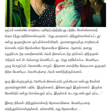
சூப்பர் டீலக்ஸில் சாதியை புனிதப்படுத்தியது பற்றிய கேள்விகளைத்
தொடர்ந்து எதிர்கொள்வதால், ‘அது தவறாகப் புரிந்துகொள்ளப்பட்டது’
என்று ஒருவழியாக ஒப்புக்கொள்கிறார். குமாரராஜாவுக்கு சாதியைக்
கொண்டாடும் நோக்கமோ தேவையோ இல்லை. ஆனால், தனது
உறுதிப்பாடற்ற மனநிலையில் அவர் நிலைப்பாடற்ற தர்க்கம் புரிந்ததால்
அந்தக் காட்சி அவ்வாறு வெளிப்பட்டது. அது எதிர்க்கப்பட வேண்டிய
முழு பொறுப்பும் அவரையே சாரும். இதனை வைத்தே நேரடியாக ஒருபுறம்
நிற்க வேண்டிய அவசியத்தை அவர் உணர்ந்திருக்கலாம்.
ஒரு இயக்குநருக்கு அரசியல் நிலைப்பாடு முக்கியமா என்பது கேள்வி.
குமாரராஜாவின் பதில், ‘இருக்கலாம், இல்லாமலும் இருக்கலாம். இருக்க
வேண்டும் என்று சொல்வதும் தப்பு, இருக்கக் கூடாது என்பதும் தப்பு…’
இதை நீங்கள் புரிந்துகொள்ளத் தேவையில்லை. வேண்டியதை
எடுத்துக்கொள்ளுங்கள். ஏனெனில், எது தேவையோ…