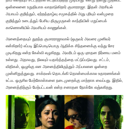
ஒன்லைனை உறுதியாக வாதாடுகிறார் குமாரராஜா. இதன் அரசியல்
அபாயம் குறித்தும், ஏற்றத்தாழ்வு சமூகத்தில் அது புரியும் வன்முறை
குறித்தும் உடைத்துப் பேசிய திருமுருகன் காந்தியின் மறுப்பைக்
காணொளியில் அவசியம் காணுங்கள்.
அனைத்தையும் துறந்த குமாரராஜாவால் (ஒருவர் அவரை முனிவர்
என்கிறார்) எப்படி இப்பொடியொரு ஆதிக்க சிந்தனைக்கு வந்து சேர
முடிகிறது என்ற கேள்வி எழுகிறது. அவரிடம் ஒரு புராதன நிர்ணய மனம்
உள்ளது. அதாவது, நிலவும் யதார்த்தத்தை மட்டுப்படுவது. சட்டம்,
விதிகள், ஒழுங்கு என அனைத்திலிருந்தும் அப்பாலான ஒன்றை
முன்னிறுத்துவது. சாக்ரடீஸ் தொடங்கி தொன்மைக்கால உதாரணங்கள்
உட்பட ஒருசில மேற்கோள்களை நடைமுறைக்கு மாற்றாக வைப்பது. இதில்,
அனைத்திற்கும் மேற்பட்டவன் என்ற சனாதன நோக்கே எஞ்சுகிறது.