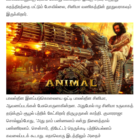
சுதந்திரத்தை மட்டும் பேசவில்லை, சினிமா வணிகத்தின் தூதுவராகவும்
இருக்கிறார்.
பாலஸ்தீன இனப்படுகொலையை ஒட்டி பாலஸ்தீன சினிமா,
ஆவணப்படங்கள் பேசுபொருளாகின்றன. அதுபோல் ஈழ சினிமா உருவாகத்
தடுக்கும் சூழல் பற்றிக் கேட்கிறார் திருமுருகன் காந்தி. குமாரராஜா
சொல்லும்போது, ‘அது நாம் பண்ணலாம் என்று நினைத்தால்
பண்ணிரலாம். சென்சார், தியேட்டர் நெருக்கடி பற்றியெல்லாம்
கவலைப்படக் கூடாது. எதாவொரு இடத்திலும் அதைச்