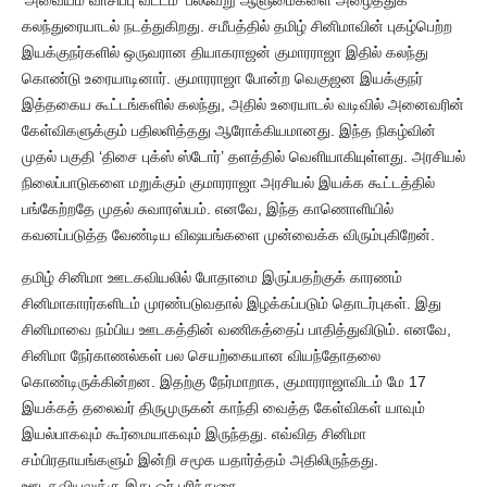
கலந்துரையாடல் நடத்துகிறது. சமீபத்தில் தமிழ் சினிமாவின் புகழ்பெற்ற
இயக்குநர்களில் ஒருவரான தியாகராஜன் குமாரராஜா இதில் கலந்து
கொண்டு உரையாடினார். குமாரராஜா போன்ற வெகுஜன இயக்குநர்
இத்தகைய கூட்டங்களில் கலந்து, அதில் உரையாடல் வடிவில் அனைவரின்
கேள்விகளுக்கும் பதிலளித்தது ஆரோக்கியமானது. இந்த நிகழ்வின்
முதல் பகுதி ‘திசை புக்ஸ் ஸ்டோர்’ தளத்தில் வெளியாகியுள்ளது. அரசியல்
நிலைப்பாடுகளை மறுக்கும் குமாரராஜா அரசியல் இயக்க கூட்டத்தில்
பங்கேற்றதே முதல் சுவாரஸ்யம். எனவே, இந்த காணொளியில்
கவனப்படுத்த வேண்டிய விஷயங்களை முன்வைக்க விரும்புகிறேன்.
தமிழ் சினிமா ஊடகவியலில் போதாமை இருப்பதற்குக் காரணம்
சினிமாகாரர்களிடம் முரண்படுவதால் இழக்கப்படும் தொடர்புகள். இது
சினிமாவை நம்பிய ஊடகத்தின் வணிகத்தைப் பாதித்துவிடும். எனவே,
சினிமா நேர்காணல்கள் பல செயற்கையான வியந்தோதலை
கொண்டிருக்கின்றன. இதற்கு நேர்மாறாக, குமாரராஜாவிடம் மே 17
இயக்கத் தலைவர் திருமுருகன் காந்தி வைத்த கேள்விகள் யாவும்
இயல்பாகவும் கூர்மையாகவும் இருந்தது. எவ்வித சினிமா
சம்பிரதாயங்களும் இன்றி சமூக யதார்த்தம் அதிலிருந்தது.
ஊடகவியலுக்கு இது ஓர் பரிந்துரை.