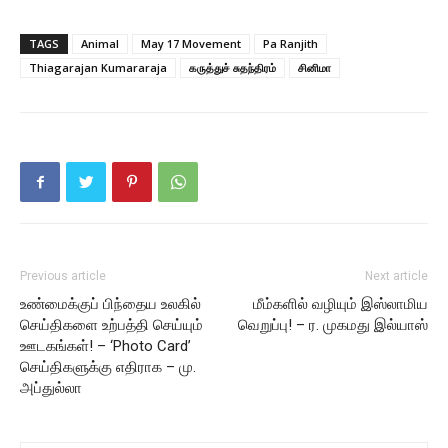
TAGS
Animal
May 17 Movement
Pa Ranjith
Thiagarajan Kumararaja
கருத்துச் சுதந்திரம்
சினிமா
Previous article
Next article
உண்மைக்குப் பிந்தைய உலகில்
மீம்களில் வழியும் இஸ்லாமிய
செய்திகளை உற்பத்தி செய்யும்
வெறுப்பு! – ர. முகமது இல்யாஸ்
ஊடகங்கள்! – ‘Photo Card’
செய்திகளுக்கு எதிராக – மு.
அப்துல்லா