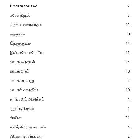
Uncategorized
2
ஃபேக் நியூஸ்
5
அரச பயங்கரவாதம்
12
ஆளுமை
8
இந்துத்துவம்
14
இஸ்லாமோ ஃபோபியா
15
ஊடக அரசியல்
15
ஊடக அறம்
10
ஊடக வரலாறு
5
ஊடகச் சுதந்திரம்
10
கார்ப்பரேட் ஆதிக்கம்
4
குறும்பதிவுகள்
1
சினிமா
31
தலித் விரோத ஊடகம்
4
நீதிமன்றத் தீர்ப்புகள்
2