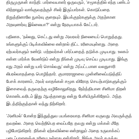
திருமுருகன் காந்தி. பார்வையாளர் ஒருவரும், ‘சமூகத்தில் எந்த பண்டம்
விற்றாலும் வாங்குவதற்குச் சிலர் இருப்பார்கள். கொடுப்பதை
நிறுத்தினாலே நுகர்வு குறையும். இயக்குநர்களுக்கு அதற்கான
அறவுணர்வு இல்லையா?’ என்று நேரடியாகக் கேட்டார்.
பதிலாக, ‘நல்லது, கெட்டது என்று அவரவர் நிலையைப் பொறுத்தது.
உங்களுக்குப் பிடிக்கவில்லை என்றால் திட்ட உரிமையுள்ளது. அதை
ஏற்பவர்களும் உண்டு. மற்றவர்கள் பார்ப்பதைத் தடுக்க முடியாது. உலகம்
என்ன பார்க்க வேண்டும் என்று நீங்கள் முடிவு செய்ய முடியாது. இங்கு
எது அறம் என்று யார் சொல்வது’ என்று அப்பட்டமான வலதுசாரி
லிபரல்வாதத்தை பொழிந்தார். குமாரராஜாவை முன்னிலைப்படுத்திப்
பேசக் காரணம், அவர் வாதங்கள் சமூக விரோத செயற்பாடுகளுக்கும்
இசைவைத் தருவதற்கு வழிகோலுகிறது. நேர்த்தியான சினிமா திறன்
கொண்டவரிடம் இது ஆபத்தானது என்று பேசியிருக்கிறோம். அந்த
இடத்திற்குத்தான் வந்து நிற்கிறார்.
’அனிமல்’ போன்ற இந்துத்துவ பயங்கரவாத சினிமா வருவது அவருக்குத்
தவறல்ல. அதை வெற்றிபெற வைப்பதே தவறு என்று மக்கள் மீதே
பழிபோடுகிறார். நீங்கள் ஏற்கவில்லை என்றாலும் அதை உருவாக்கப்
படைப்பாளனுக்கு உரிமை உள்ளது என்கிறார். இங்கு அவர் கருத்து