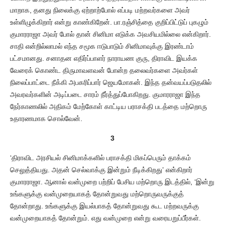
மாறாக, தனது நிலைக்கு ஏற்றாற்போல் எப்படி மற்றவர்களை அவர்
உள்ளிழுக்கிறார் என்று காண்கிறேன். பா.ரஞ்சித்தை குறிப்பிட்டுப் புகழும்
குமாரராஜா அவர் போல் தான் சினிமா எடுக்க அவசியமில்லை என்கிறார்.
சாதி என்றில்லாமல் எந்த சமூக ஈடுபாடும் சினிமாவுக்கு இரண்டாம்
பட்சமானது. சனாதன எதிர்ப்பாளர் நாராயண குரு, திராவிட இயக்க
வேரைக் கொண்ட திருமாவளவன் போன்ற தலைவர்களை அவர்கள்
நிலைப்பாட்டை நீக்கி அபகரிப்பார் ஜெயமோகன். இந்த தன்வயப்படுதலில்
அவரவர்களின் அடிப்படை சாரம் நீர்த்துப்போகிறது. குமாரராஜா இந்த
நேர்காணலில் அதிகம் மேற்கோள் காட்டிய பராசக்தி படத்தை மற்றொரு
உதாரணமாக சொல்வேன்.
3
‘திராவிட அரசியல் சினிமாக்களில் பராசக்தி மிகப்பெரும் தாக்கம்
செலுத்தியது. அதன் செல்வாக்கு இன்றும் நீடிக்கிறது’ என்கிறார்
குமாரராஜா. ஆனால் வன்முறை பற்றிப் பேசிய மற்றொரு இடத்தில், ‘இன்று
உங்களுக்கு வன்முறையாகத் தோன்றுவது மற்றொருவருக்குத்
தோன்றாது. உங்களுக்கு இயல்பாகத் தோன்றுவது கூட மற்றவருக்கு
வன்முறையாகத் தோன்றும். எது வன்முறை என்று வரையறுப்பீர்கள்.