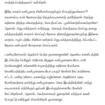
சாத்தியப்படுத்தலாம்’ என்கிறார்.
இதே வாதம் வன்முறை சினிமாக்களுக்கும் பொருந்துமல்லவா?!
கவலைப்படாமல் தேவையற்ற நெருக்கடிகளைத் தவிர்த்தால் அதற்கு
எதிரான திறந்த விவாதத்தை, செயற்பாட்டை முன்னெடுக்கலாம்தானே!
ஆனால், அது வர்த்தகம் சார்ந்தது. அதைத் தொந்தரவு செய்து தனது
வர்த்தகத்தில் சமரசம் செய்யும் தேவை திரைத்துறையினருக்கு இல்லை.
மாறாக, ஈழம் பற்றிய சினிமா என்றால் அது வர்த்தகத்திற்கு அப்பாற்பட்ட
தேவை என்பதால் சோதனை செய்யலாம்.
டரண்டினோவால் ஆதர்சம் பெற்ற குமாரராஜாவின் ஆரண்ய காண்டத்தில்
இடம்பெற்ற பெரிதும் அறியாத நிழலுக வன்முறையையோ, மாரி
செல்வராஜின் கர்ணனில் சமூகத்திற்கு எதிரான போக்கை
வெளிப்படுத்திய வன்முறையையோ யாரும் கேள்வி கேட்கவில்லை.
சட்டம், மனித உரிமை, வரலாற்று வழியிலான அஹிம்சை உறவு
போன்றவற்றை தகர்த்து வன்முறையை அரசு இயந்திரத்தின் மாற்று
வடிவமாகக் கற்பிக்கும் லும்பன் இயக்குநர்களையே கேள்வி
கேட்கிறார்கள். ஆனால், அவர்களையும் துறையின் வர்த்தக நலன்
பொருட்டு வரித்துக் கொள்கிறார் குமாரராஜா.