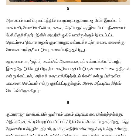
5
அவையம் வாசிப்பு வட்டத்தில் உரையாடிய குமாரராஜாவின் இரண்டாம்
பாகம் வீடியோவில் சினிமா, கலை, அரசியலுக்கு இடைப்பட்ட நிலையைப்
பேசியிருக்கிறார். இதில் அவரின் ஒவ்வொன்றுக்கும் இடைப்பட்ட
தொடர்பை ‘தியாகராஜன் குமாரராஜா; உள்ளடக்கமற்ற கலை, கலைக்கு
மேலான சரக்கு!’ கட்டுரை கவனப்படுத்துகிறது.
உதாரணமாக, ‘சூப்பர் டீலக்ஸில் அனைவரையும் உள்ளடக்கிய மொழி,
இனத்தோடு வெறுப்பிற்குரிய சாதியை ஒப்பிட்டு ஏன் வசனம் வைத்தீர்கள்
என்று கேட்டால், ‘அந்தக் கதாபாத்திரத்திடம் கேள்’ என்று பின்நவீன
பாவனை செய்வார் என்று குறிப்பிட்டிருக்கும். அதை அப்படியே இதில்
சொல்லியிருக்கிறார்.
6
குமாரராஜா உரையாடலில் மூன்றாம் பாகம் வீடியோ கவனிக்கத்தக்கது.
அதில் அவர் கட்டியெழுப்பிய பிம்பம் சிறிய கேள்விகளால் தகர்கிறது. ‘எது
தேவையோ அதுவே தர்மம், நமக்கு எதிரில் உள்ளவனுக்கும் அது உள்ளது.
நாம் எதையும் சட்டத்தால் கட்டுப்படுத்த முடியாது’ என்று தனது முதல்பட