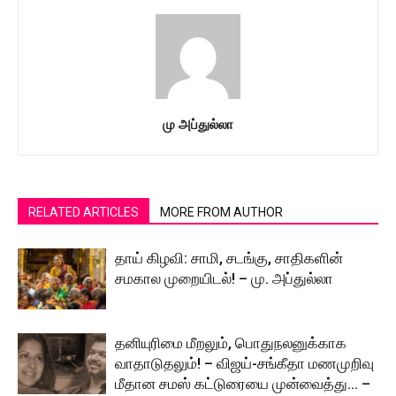
மு அப்துல்லா
RELATED ARTICLES
MORE FROM AUTHOR
தாய் கிழவி: சாமி, சடங்கு, சாதிகளின்
சமகால முறையிடல்! – மு. அப்துல்லா
தனியுரிமை மீறலும், பொதுநலனுக்காக
வாதாடுதலும்! – விஜய்-சங்கீதா மணமுறிவு
மீதான சமஸ் கட்டுரையை முன்வைத்து… –