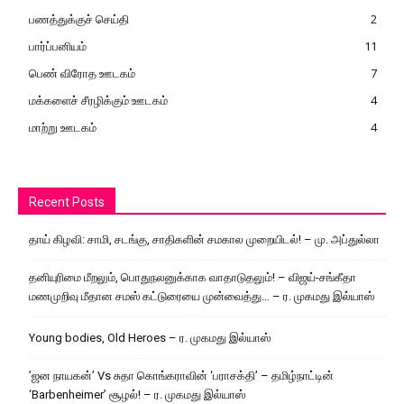
பணத்துக்குச் செய்தி
2
பார்ப்பனியம்
11
பெண் விரோத ஊடகம்
7
மக்களைச் சீரழிக்கும் ஊடகம்
4
மாற்று ஊடகம்
4
Recent Posts
தாய் கிழவி: சாமி, சடங்கு, சாதிகளின் சமகால முறையிடல்! – மு. அப்துல்லா
தனியுரிமை மீறலும், பொதுநலனுக்காக வாதாடுதலும்! – விஜய்-சங்கீதா
மணமுறிவு மீதான சமஸ் கட்டுரையை முன்வைத்து… – ர. முகமது இல்யாஸ்
Young bodies, Old Heroes – ர. முகமது இல்யாஸ்
’ஜன நாயகன்’ Vs சுதா கொங்கராவின் ‘பராசக்தி’ – தமிழ்நாட்டின்
‘Barbenheimer’ சூழல்! – ர. முகமது இல்யாஸ்