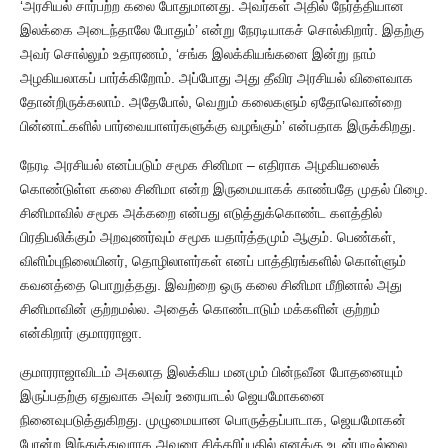
‘அரசியல் சார்பற்ற கலை போதுமானது. அவர்கள் அதில் நேர்த்தியான
இலக்கை அடைந்தாலே போதும்’ என்று நேரடியாகச் சொல்கிறார். இதற்கு
அவர் சொல்லும் உதாரணம், ‘சங்க இலக்கியங்களை இன்று நாம்
அழகியலாகப் பார்க்கிறோம். அப்போது அது தீவிர அரசியல் விளைவாக
தோன்றிருக்கலாம். அதேபோல், வெறும் கலைகளும் ஏதோவொன்றை
பின்னாட்களில் பார்வையாளர்களுக்கு வழங்கும்’ என்பதாக இருக்கிறது.
நேரடி அரசியல் எனப்படும் சமூக சினிமா – எதிராக அழகியலைக்
கொண்டுள்ள கலை சினிமா என்ற இருமையாகக் காண்பதே முதல் பிழை.
சினிமாவில் சமூக அக்கறை என்பது எடுத்துக்கொண்ட களத்தில்
பிரதிபலிக்கும் அறவுணர்வும் சமூக யதார்த்தமும் ஆகும். பெண்கள்,
விளிம்புநிலையினர், தொழிலாளர்கள் எனப் பாத்திரங்களில் கொள்ளும்
கவனத்தை பொறுத்தது. இவற்றை ஒரு கலை சினிமா மீறினால் அது
சினிமாவின் குற்றமல்ல. அதைக் கொண்டாடும் மக்களின் குற்றம்
என்கிறார் குமாரராஜா.
குமாரராஜாவிடம் அகலாத இலக்கிய மனமும் பின்நவீன போதனையும்
இருப்பதற்கு ஏதுவாக அவர் உரையாடல் ஜெயமோகனை
நினைவுபடுத்துகிறது. முழுமையான பொருத்தப்பாடாக, ஜெயமோகன்
போன்ற இந்துத்துவராக அவரை சித்தரிப்பதில் எனக்கு உடன்பாடில்லை.