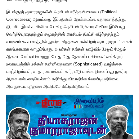
இயக்குநர் குமாரராஜாவின் அரசியல் சரித்தன்மையை (Political
Correctness) ஆராய்வது இப்பதிவின் நோக்கமல்ல. உதாரணத்திற்கு,
திராவிட இயக்க சினிமா போன்ற அரசியல் பிரச்சார சினிமா இப்போது
வெற்றிபெறாததற்கும் சமூகத்தின் அரசியல் திரட்சி வீழ்ந்ததற்கும்
காரணம் உலகமயத்தின் நுகர்வு சிந்தனை என்கிறார் குமாரராஜா. ‘மக்கள்
சுகபோகமாக வாழும்போது, அவர்கள் தங்கள் வாழ்வில் மேலும் மேலும்
ஆசைப் போட்டியில் உழலும்போது அது தேவைப்படவில்லை’ என்கிறார்.
உலகமயத்தில் மக்கள் தன்னிறைவான (Sophisticated) வாழ்க்கை
வாழ்கிறார்கள், சாதாரண மக்கள் கார், வீடு வாங்க நினைப்பது நுகர்வு
ஆசை என்பதையெல்லாம் எதிர்த்து விவாதிக்க வேண்டியதில்லை.
அவருடைய புரிதலை அவரிடமே விட்டுவிடுவோம்.