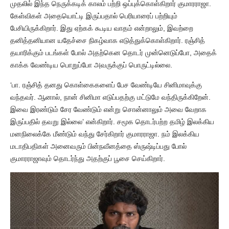
முதலில் இந்த நெருக்கடிக் காலம் பற்றி ஒப்புக்கொள்கிறார் குமாரராஜா.
கேள்விகள் அதையொட்டி இருப்பதால் பெரியாரைப் பற்றியும்
பேசியிருக்கிறார். இது ஏற்கக் கூடிய வாதம் என்றாலும், இவற்றை
தனித்தனியான யதேச்சை நிகழ்வாக எடுத்துக்கொள்கிறார். ரஞ்சித்
தயாரிக்கும் படங்கள் போல் அதற்கென தொடர் முன்னெடுப்போ, அதைக்
காக்க வேண்டிய பொறுப்போ அவருக்குப் பொருட்டில்லை.
‘பா. ரஞ்சித் தனது கொள்கைகளைப் பேச வேண்டியே சினிமாவுக்கு
வந்தவர். ஆனால், நான் சினிமா எடுப்பதற்கு மட்டுமே வந்திருக்கிறேன்.
இவை இரண்டும் சேர வேண்டும் என்று சொன்னாலும் அவை வேறாக
இருப்பதில் தவறு இல்லை’ என்கிறார். சமூக தொடர்பற்ற தமிழ் இலக்கிய
மனநிலைக்கே மீண்டும் வந்து சேர்கிறார் குமாரராஜா. நம் இலக்கிய
மடாதிபதிகள் அனைவரும் பின்நவீனத்தை ஸ்ருஷ்டிப்பது போல்
குமாரராஜாவும் தொடர்ந்து அதற்குப் பூசை செய்கிறார்.