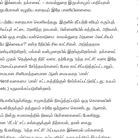
லும் இல்லாமல், நக்சலைட் – காவல்துறை இருபக்கமும் பாதிப்புகள்
து. ஜெயமோகன் எழுதிய கதையும் இதே பாணியிலானவை.
பற்றிய கதையாக வெளிவந்தது. இருளில் தீப்பற்றி எரியும் கரும்புத்
சிவப்புச் சட்டை அணிந்த நாயகன்; பின்னணியில் சுத்தியல், அரிவாள்,
ட்சியில் ஒரு சாதிய வன்கொடுமை. காவல்துறை அதனை அலட்சியம்
மே இல்லையா?’ என்ற ரீதியில் சில காட்சிகள். அடுத்ததாக
டிவிடுகிறார்; மக்கள் வன்முறையில் இறங்குகிறார்கள். நக்சலைட்
ாலம் முதல் ‘நெஞ்சுக்கு நீதி’ வரை, தற்போது ‘ரத்த சாட்சி’ வரை இதே
 அமைப்புகளைச் சேர்ந்தவர்களைப் போல காட்சிப்படுத்தப்பட்டாலும்,
 வழமையான சினிமாத்தனமான ஆண் மையவாத ‘மாஸ்’
erd வகைமை ‘மாஸ்’ சட்டகத்திற்குள் சேர்க்கப்பட்டுவிட்டது; உபயம்
tc.) உருவாக்கப்படுகின்றனர்.
ியாகியிருக்கிறது; சமூகத்தில் நிகழ்த்தப்படும் ஒரு கொலையின்
 முயன்றிருக்கும் தத்துவம் சற்றே ஒற்றுமை கொண்டது. ஆனால்,
் நின்று சமகாலத்தில் நிலவும் பிரச்னைகளைப் பேசுகிறது.
‘மீட்பர்’ சட்டகங்களுக்குள் நிற்காமல், தான் கைது
ு பேசுகிறது. ’ரத்த சாட்சி’ அப்படியாக இல்லாமல் மக்களைத்
க்கிறது. மற்றொரு ரவுடி கம்யூனிஸ்ட் கதாபாத்திரம் இருக்கிறது.