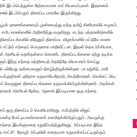
த்தில் இடம்பெற்றுள்ள நேர்மையான காட்சியமைப்புகள். இதனைக்
reல் இடம்பெறும் திரைப்படமாகவே இருக்கிறது.
ூமர் புராணங்களையும் முன்வைத்து வந்த தமிழ் சினிமாவில் சமூகம்,
ை சமீப காலங்களில் அதிகரித்து வருகிறது. கடந்த பத்தாண்டுகளில்
 திரைப்படங்களில் ஏதேனும் திரைப்பட விழாக்களில் மட்டுமே காண
ஈட்டும் சந்தைப் பொருளாக மாறிவிட்டன. இதன் தொடர்ச்சியாக,
்கள் அரசியல் கறார்தன்மை கொண்ட திரைப்படங்களை ஏற்று நடிக்க
ும் இந்த சந்தை உத்தியைத் தெரிந்தே வியாபாரம் செய்து
ல் பல்வேறு நன்மைகளும் நிகழ்ந்திருக்கின்றன. பா.ரஞ்சித், மாரி
க்குநர்கள் புதிதாக உருவாகியதோடு, வெற்றிமாறன், வெங்கட் பிரபு
ம் வெகுஜன திரைப்படங்களை உருவாக்கியிருக்கின்றனர். அவர்கள்
ு அவரவர் அரசியல் தேர்வு. ஆனால் இப்படியான ஒரு சந்தை
் ஒரு திரைப்படம் வெளியாகிறது. சமீபத்தில் விஜய்
் போன்ற போட்டியாளர்களைக் களமிறக்கியிருப்பதும், அவருக்கு
 சந்தை இயங்குவதை உறுதிப்படுத்துகிறது. அப்படியாக இந்த
 சாட்சி’. தோழர் அப்புவின் கதையாக உருவாக்கப்பட்டிருக்கும்