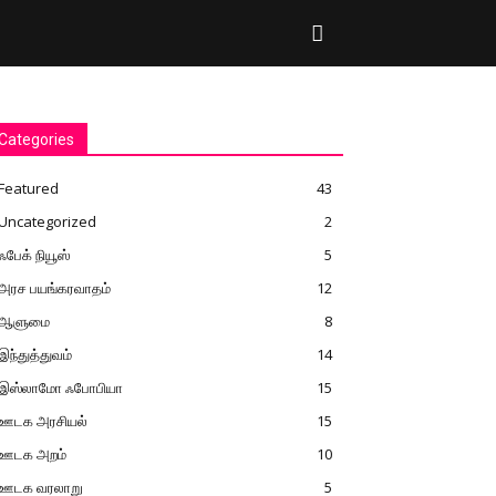
Categories
Featured
43
Uncategorized
2
ஃபேக் நியூஸ்
5
அரச பயங்கரவாதம்
12
ஆளுமை
8
இந்துத்துவம்
14
இஸ்லாமோ ஃபோபியா
15
ஊடக அரசியல்
15
ஊடக அறம்
10
ஊடக வரலாறு
5