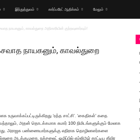
்
இந்துத்துவம்
கார்ப்பரேட் ஆதிக்கம்
மேலும்
ாகசவாத நாயகனும், காவல்துறை அதிகாரியின் குற்றவுணர்வும்!
சாகசவாத நாயகனும், காவல்துறை
உருவாக்கப்பட்டிருக்கிறது ‘ரத்த சாட்சி’. ‘கைதிகள்’ கதை
ே வந்தாலும், அதன் தொடக்கமாக சுமார் 100 நிமிடங்களுக்கும் மேலாக
ள்ளது. அராஜக பண்ணையார்களுக்கு எதிராக தொழிலாளர்களை
்துறை அடக்குமுறை, நக்சலைட் ஒழிப்பில் எம்ஜிஆர் காட்டிய தீவிர