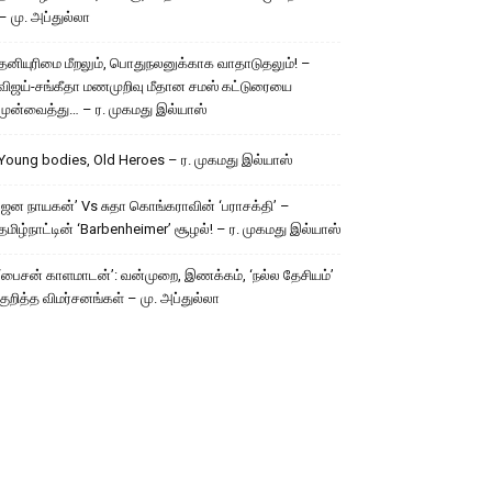
– மு. அப்துல்லா
தனியுரிமை மீறலும், பொதுநலனுக்காக வாதாடுதலும்! –
விஜய்-சங்கீதா மணமுறிவு மீதான சமஸ் கட்டுரையை
முன்வைத்து… – ர. முகமது இல்யாஸ்
Young bodies, Old Heroes – ர. முகமது இல்யாஸ்
’ஜன நாயகன்’ Vs சுதா கொங்கராவின் ‘பராசக்தி’ –
தமிழ்நாட்டின் ‘Barbenheimer’ சூழல்! – ர. முகமது இல்யாஸ்
‘பைசன் காளமாடன்’: வன்முறை, இணக்கம், ‘நல்ல தேசியம்’
குறித்த விமர்சனங்கள் – மு. அப்துல்லா