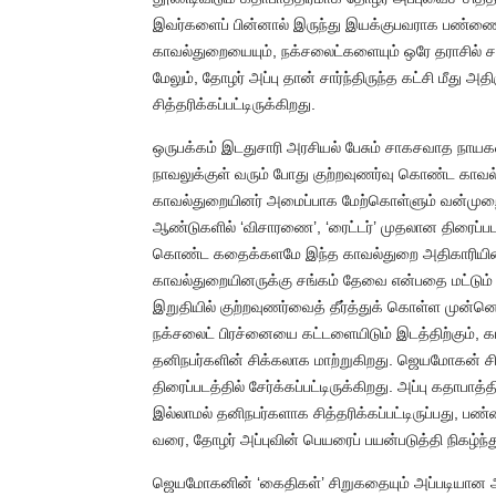
இவர்களைப் பின்னால் இருந்து இயக்குபவராக பண்ணையார
காவல்துறையையும், நக்சலைட்களையும் ஒரே தராசில் சம
மேலும், தோழர் அப்பு தான் சார்ந்திருந்த கட்சி மீது 
சித்தரிக்கப்பட்டிருக்கிறது.
ஒருபக்கம் இடதுசாரி அரசியல் பேசும் சாகசவாத நாயக
நாவலுக்குள் வரும் போது குற்றவுணர்வு கொண்ட காவல்
காவல்துறையினர் அமைப்பாக மேற்கொள்ளும் வன்முறை
ஆண்டுகளில் ‘விசாரணை’, ‘ரைட்டர்’ முதலான திரைப்படங
கொண்ட கதைக்களமே இந்த காவல்துறை அதிகாரியின் 
காவல்துறையினருக்கு சங்கம் தேவை என்பதை மட்டும் 
இறுதியில் குற்றவுணர்வைத் தீர்த்துக் கொள்ள முன்னெட
நக்சலைட் பிரச்னையை கட்டளையிடும் இடத்திற்கும், க
தனிநபர்களின் சிக்கலாக மாற்றுகிறது. ஜெயமோகன் சிற
திரைப்படத்தில் சேர்க்கப்பட்டிருக்கிறது. அப்பு கதாப
இல்லாமல் தனிநபர்களாக சித்தரிக்கப்பட்டிருப்பது, 
வரை, தோழர் அப்புவின் பெயரைப் பயன்படுத்தி நிகழ்ந்த
ஜெயமோகனின் ‘கைதிகள்’ சிறுகதையும் அப்படியான 