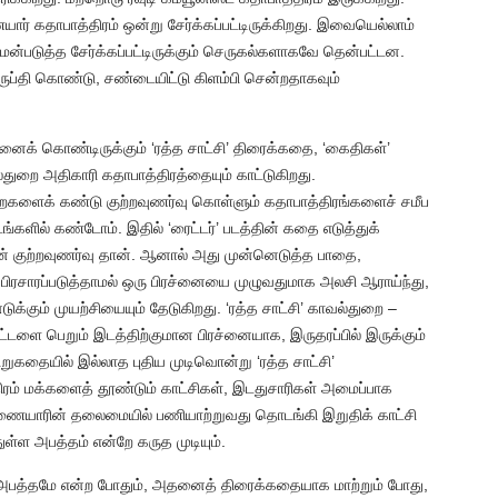
் கதாபாத்திரம் ஒன்று சேர்க்கப்பட்டிருக்கிறது. இவையெல்லாம்
ன்படுத்த சேர்க்கப்பட்டிருக்கும் செருகல்களாகவே தென்பட்டன.
அதிருப்தி கொண்டு, சண்டையிட்டு கிளம்பி சென்றதாகவும்
னைக் கொண்டிருக்கும் ‘ரத்த சாட்சி’ திரைக்கதை, ‘கைதிகள்’
துறை அதிகாரி கதாபாத்திரத்தையும் காட்டுகிறது.
களைக் கண்டு குற்றவுணர்வு கொள்ளும் கதாபாத்திரங்களைச் சமீப
்களில் கண்டோம். இதில் ‘ரைட்டர்’ படத்தின் கதை எடுத்துக்
குற்றவுணர்வு தான். ஆனால் அது முன்னெடுத்த பாதை,
பிரசாரப்படுத்தாமல் ஒரு பிரச்னையை முழுவதுமாக அலசி ஆராய்ந்து,
ுக்கும் முயற்சியையும் தேடுகிறது. ‘ரத்த சாட்சி’ காவல்துறை –
ட்டளை பெறும் இடத்திற்குமான பிரச்னையாக, இருதரப்பில் இருக்கும்
ுகதையில் இல்லாத புதிய முடிவொன்று ‘ரத்த சாட்சி’
ாத்திரம் மக்களைத் தூண்டும் காட்சிகள், இடதுசாரிகள் அமைப்பாக
பண்ணையாரின் தலைமையில் பணியாற்றுவது தொடங்கி இறுதிக் காட்சி
ுள்ள அபத்தம் என்றே கருத முடியும்.
அபத்தமே என்ற போதும், அதனைத் திரைக்கதையாக மாற்றும் போது,