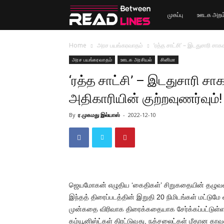
Read
முகப்பு
ஊடக அறம
Between
Home
அரச பயங்கரவாதம்
‘ரத்த சாட்சி’ – இடதுசாரி ச
அரச பயங்கரவாதம்
ஊடக அரசியல்
சினிமா
Lines
‘ரத்த சாட்சி’ – இடதுசாரி 
அதிகாரியின் குற்றவுணர்வும்!
By
ர.முகமது இல்யாஸ்
-
2022-12-10
ஜெயமோகன் எழுதிய ‘கைதிகள்’ சிறுகதையின் தழுவலாக 
இந்தத் திரைப்படத்தின் இறுதி 20 நிமிடங்கள் மட்டும
முன்கதை விரிவாக திரைக்கதையாக சேர்க்கப்பட்டு
கம்யூனிஸ்ட்கள் திரட்டுவது, நக்சலைட்கள் மீதான காவல