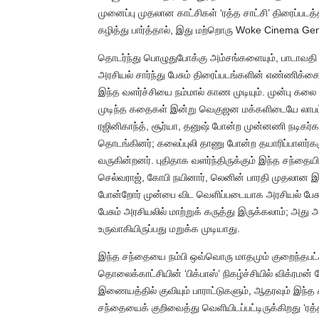
முனைப்பு முதலான காட்சிகள் ‘ரத்த சாட்சி’ திரைப்பட
கழித்து பார்த்தால், இது மற்றொரு Woke Cinema Gen
தொடர்ந்து பொழுதுபோக்கு அம்சங்களையும், பாடாவதி ப
அரசியல் சார்ந்து பேசும் திரைப்படங்களின் எண்ணிக்க
இந்த வளர்ச்சியை நம்மால் காண முடியும். முன்பு கலை
முடிந்த கதைகள் இன்று வெகுஜன மக்களிடையே லாபம் 
ரஜினிகாந்த், சூர்யா, தனுஷ் போன்ற முன்னணி நடிகர
தொடங்கினர்; கலைப்புலி தாணு போன்ற தயாரிப்பாளர்கள
வருகின்றனர். புதிதாக வளர்ந்திருக்கும் இந்த சந்தையி
செல்வராஜ், கோபி நயினார், லெனின் பாரதி முதலான இய
போன்றோர் முன்பை விட வெளிப்படையாக அரசியல் பேசு
பேசும் அரசியலில் மாற்றுக் கருத்து இருக்கலாம்; அத
உருவாகியிருப்பது மறுக்க முடியாது.
இந்த சந்தையை நம்பி ஒவ்வொரு மாதமும் குறைந்தபட்சம
தொலைக்காட்சியின் ‘பிக்பாஸ்’ நிகழ்ச்சியில் விக்ரமன
இணையத்தில் குவியும் பாராட்டுகளும், ஆதரவும் இந்த
சந்தையைக் குறிவைத்து வெளியிடப்பட்டிருக்கிறது ‘ரத்த