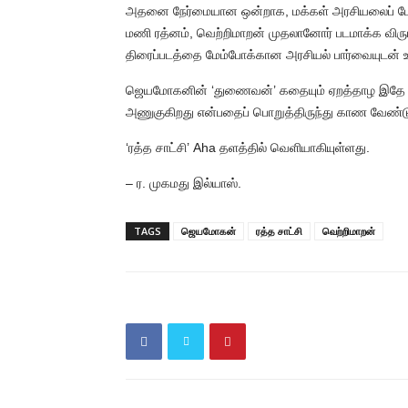
அதனை நேர்மையான ஒன்றாக, மக்கள் அரசியலைப் பே
மணி ரத்னம், வெற்றிமாறன் முதலானோர் படமாக்க விரும்
திரைப்படத்தை மேம்போக்கான அரசியல் பார்வையுடன் உருவ
ஜெயமோகனின் ‘துணைவன்’ கதையும் ஏறத்தாழ இதே கத
அணுகுகிறது என்பதைப் பொறுத்திருந்து காண வேண்டு
‘ரத்த சாட்சி’ Aha தளத்தில் வெளியாகியுள்ளது.
– ர. முகமது இல்யாஸ்.
TAGS
ஜெயமோகன்
ரத்த சாட்சி
வெற்றிமாறன்