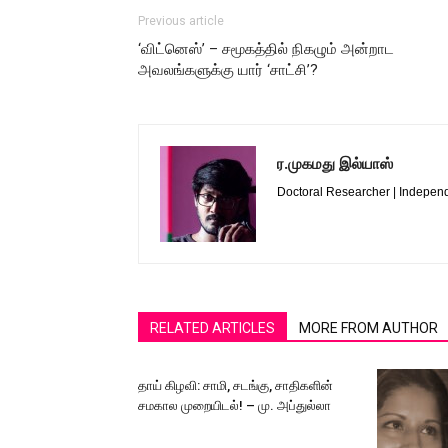
Previous article
‘விட்னெஸ்’ – சமூகத்தில் நிகழும் அன்றாட
அவலங்களுக்கு யார் ‘சாட்சி’?
ர.முகமது இல்யாஸ்
Doctoral Researcher | Independe
RELATED ARTICLES
MORE FROM AUTHOR
தாய் கிழவி: சாமி, சடங்கு, சாதிகளின்
சமகால முறையிடல்! – மு. அப்துல்லா