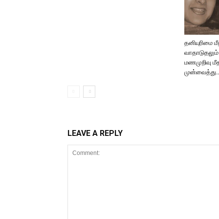
தனியுரிமை ம
வாதாடுதலும்!
மணமுறிவு ம
முன்வைத்து…
LEAVE A REPLY