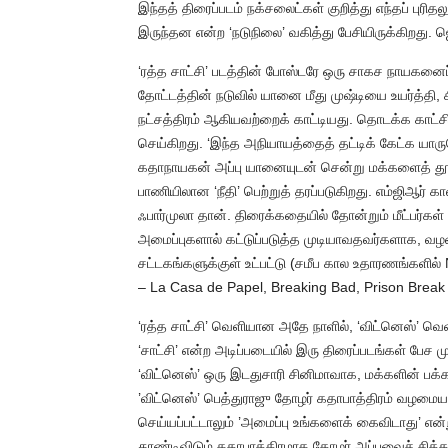
இந்தத் திரைப்படம் நக்சலைட்கள் குறித்து எந்தப் புரித
இருந்தன என்ற ‘நடுநிலை’ வகித்து பேசியிருக்கிற
‘ரத்த சாட்சி’ படத்தின் போஸ்டரே ஒரு சாகச நாயகனைப் 
தோட்டத்தின் நடுவில் யானை மீது முஷ்டியை உயர்த்தி, 
நட்சத்திரம் ஆகியவற்றைக் காட்டியது. தொடக்க கா
செய்கிறது. ‘இந்த அநியாயத்தைத் தட்டிக் கேட்க யாரு
கதாநாயகன் அப்பு யானையுடன் சென்று மக்களைத் தூண்
பாணியிலான ‘நீதி’ பெற்றுத் தரப்படுகிறது. எம்ஜிஆர் க
ஃபார்முலா தான். திரைக்கதையில் தோன்றும் மீட்பர்கள்
அமைப்புகளால் கட்டுப்படுத்த முடியாவதவர்களாக,
சட்டகங்களுக்குள் உட்பட்டு (சமீப கால உதாரணங்களில் N
– La Casa de Papel, Breaking Bad, Prison Break e
‘ரத்த சாட்சி’ வெளியான அதே நாளில், ‘விட்னெஸ்’ வெள
‘சாட்சி’ என்ற அடிப்படையில் இரு திரைப்படங்கள் பேச
‘விட்னெஸ்’ ஒரு இடதுசாரி சினிமாவாக, மக்களின் பக்கம
’விட்னெஸ்’ பெத்துராஜு தோழர் கதாபாத்திரம் வழமையான 
செய்யப்பட்டாலும் ’அமைப்பு உங்களைக் கைவிடாது’ என்ற
தூண்டிவிடும் கதாபாத்திரமாக தோழர் அப்புவைச் சித்தரி