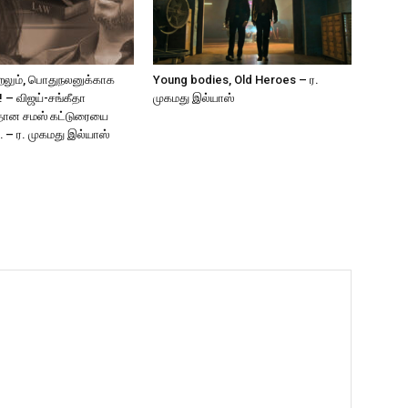
ீறலும், பொதுநலனுக்காக
Young bodies, Old Heroes – ர.
 – விஜய்-சங்கீதா
முகமது இல்யாஸ்
ீதான சமஸ் கட்டுரையை
 – ர. முகமது இல்யாஸ்