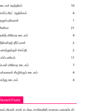
ஊடகச் சுதந்திரம்
10
கார்ப்பரேட் ஆதிக்கம்
4
குறும்பதிவுகள்
1
சினிமா
31
தலித் விரோத ஊடகம்
4
நீதிமன்றத் தீர்ப்புகள்
2
பணத்துக்குச் செய்தி
2
பார்ப்பனியம்
11
பெண் விரோத ஊடகம்
7
மக்களைச் சீரழிக்கும் ஊடகம்
4
மாற்று ஊடகம்
4
Recent Posts
தாய் கிழவி: சாமி, சடங்கு, சாதிகளின் சமகால முறையிடல்!