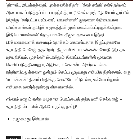
’திராவிட இயக்கத்தைப் புறக்கணிக்கிறார்’, ‘நீலச் சங்கி’ என்றெல்லாம்
அடையாளப்படுத்தப்பட்ட பா.ரஞ்சித், மாரி செல்வராஜ் ஆகியோர் தரப்பில்
இருந்து ‘சார்பட்டா பரம்பரை’, ‘மாமன்னன்’ முதலான நேர்மையான
விமர்சனங்கள் தமிழ்ச் சமூகத்தின் முன் வைக்கப்பட்டிருக்கின்றன.
இதில் ‘மாமன்னன்’ நேரடியாகவே திமுக தலைமை இந்தப்
பிரச்னைகளைக் களையும் நோக்கம் கொண்டதாக இருப்பதாகவே
உதயநிதி மெசேஜ் தருகிறார்; திமுகவின் மாமன்னன்களோடு நிற்பதாக
உதயநிதியும், முதல்வர் ஸ்டாலினும் திரைப்படங்களின் மூலமாக
வெளிப்படுத்தினாலும், அதிகாரம் கொண்ட அவர்களால் கூட
ரத்தினவேலுக்களை ஒன்றும் செய்ய முடியாது என்பதே நிதர்சனம். அது
‘மாமன்னன்’ திரைப்பிரதிக்கு வெளியே மட்டுமல்ல, உள்ளேயும்தான்
என்பதை உணர்த்துகிறது கிளைமாக்ஸ்.
எல்லாம் மாறும் என்ற அழகான பொய்யைத் தந்த மாரி செல்வராஜ் –
உதயநிதி ஸ்டாலின் ஆகியோருக்கு நன்றி!
ர.முகமது இல்யாஸ்
TAGS
உதயநிதி ஸ்டாலின்
சாதியம்
திமுக
மாமன்னன்