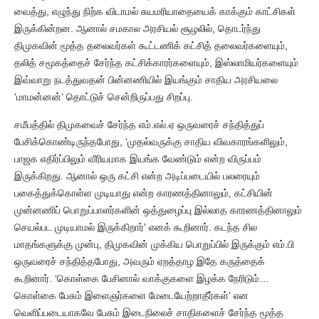
வைத்து, எழுந்து நிற்க விடாமல் சுயமரியாதையைக் காக்கும் காட்சிகள்
இருக்கின்றன. ஆனால் சமகால அரசியல் சூழலில், தொடர்ந்து
திமுகவின் மூத்த தலைவர்கள் கூட்டணிக் கட்சித் தலைவர்களையும்,
தலித் சமூகத்தைச் சேர்ந்த கட்சிக்காரர்களையும், இஸ்லாமியர்களையும்
இவ்வாறு நடத்துவதன் பின்னணியில் இயங்கும் சாதிய அரசியலை
‘மாமன்னன்’ தொட்டுச் சென்றிருப்பது சிறப்பு.
சமீபத்தில் திமுகவைச் சேர்ந்த எம்.எல்.ஏ ஒருவரைச் சந்தித்துப்
பேசிக்கொண்டிருந்தபோது, ‘முதல்வருக்கு சாதிய விவகாரங்களிலும்,
பாஜக எதிர்ப்பிலும் வீரியமாக இயங்க வேண்டும் என்ற விருப்பம்
இருக்கிறது. ஆனால் ஒரு கட்சி என்ற அடிப்படையில் பலரையும்
பகைத்துக்கொள்ள முடியாது என்ற காரணத்தினாலும், கட்சியின்
முன்னணிப் பொறுப்பாளர்களின் ஒத்துழைப்பு இல்லாத காரணத்தினாலும்
செயல்பட முடியாமல் இருக்கிறார்’ எனக் கூறினார். கடந்த சில
மாதங்களுக்கு முன்பு, திமுகவின் முக்கிய பொறுப்பில் இருக்கும் எம்.பி
ஒருவரைச் சந்தித்தபோது, அவரும் ஏறத்தாழ இதே கருத்தைக்
கூறினார். ‘கொள்கை பேசினால் வாக்குகளை இழக்க நேரிடும்…
கொள்கை பேசும் இளைஞர்களை மேடையேற்றாதீர்கள்’ என
வெளிப்படையாகவே பேசும் இடைநிலைச் சாதிகளைச் சேர்ந்த மூத்த