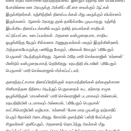
வரை கடும் எரிச்சலை ஏற்படுத்தியவை. இன்றும் ரஞ்சித் ஏன் பெரியாரைப்
பேசவில்லை என அவருக்கு அக்னிப் பரீட்சை வைக்கும் ஆட்கள்
இருக்கிறார்கள். ரஞ்சித்தின் திரைப்படங்கள் மீது பலருக்கும் விமர்சனம்
இருக்கலாம். ஆனால் அவரது குரல் தவிர்க்கவே முடியாதது. ரஞ்சித்
இயக்கிய திரைப்படங்களில் வரும் தலித் நாயகர்கள் சாதியக்
கட்டுப்பாட்டை உடைப்பவர்கள். அதனை வன்முறையாக, சாதிய
ஒழுங்கிற்கு நேரும் சிக்கலாக அணுகுபவர்கள் பலரும் இருக்கின்றனர்.
அத்தகையோருக்கு பணிந்து போகும், பரிவைக் கோரும் ‘பரியேறும்
பெருமாள்’ பிடித்திருக்கிறது. ஆனால் அதே மாரி செல்வராஜின் ‘கர்ணன்’
மீண்டும் வன்முறையாகத் தெரிகிறது. உதயநிதி ஸ்டாலின் ‘பரியேறும்
பெருமாள்’ மாரி செல்வராஜால் ஈர்க்கப்பட்டவர்.
குறைந்தபட்சமாக திரைப்பிரதிக்குள் கதாபாத்திரங்கள் தங்களுக்கான
சினிமாத்தன நீதியை அடித்துப் பெறுவதைக் கூட ஏற்காத சமூக
ஒழுங்கிற்குள் ‘மாமன்னன்’ மாரி செல்வராஜின் படமாகவும் அல்லாமல்,
உதயநிதியின் படமாகவும் அல்லாமல், ‘பரியேறும் பெருமாள்’
காட்சிமொழியின் வழியாக, ‘கர்ணன்’ போல மாற முயன்று தடுமாறிப்
பெரும் தோல்வி அடைகிறது. கோயில் குளத்தில் ‘பன்றி மேய்க்கும்
சிறுவர்கள்’ குளிப்பதும், அதனைத் தொடர்ந்து அவர்கள் மீது