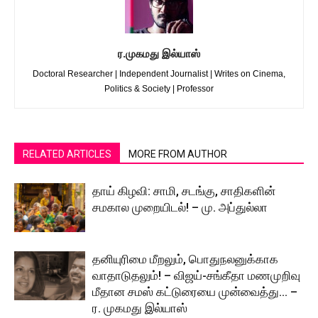
ர.முகமது இல்யாஸ்
Doctoral Researcher | Independent Journalist | Writes on Cinema,
Politics & Society | Professor
RELATED ARTICLES
MORE FROM AUTHOR
தாய் கிழவி: சாமி, சடங்கு, சாதிகளின்
சமகால முறையிடல்! – மு. அப்துல்லா
தனியுரிமை மீறலும், பொதுநலனுக்காக
வாதாடுதலும்! – விஜய்-சங்கீதா மணமுறிவு
மீதான சமஸ் கட்டுரையை முன்வைத்து… –
ர. முகமது இல்யாஸ்