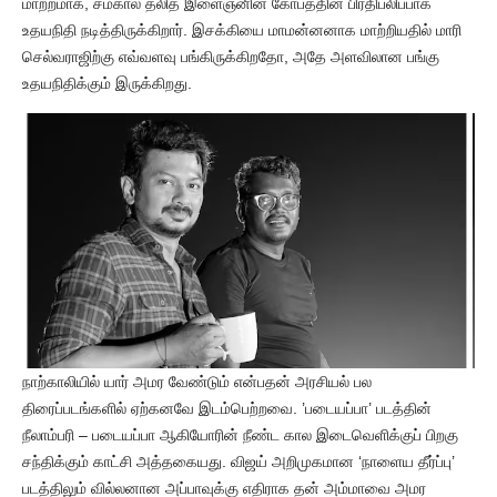
மாற்றமாக, சமகால தலித் இளைஞனின் கோபத்தின் பிரதிபலிப்பாக
உதயநிதி நடித்திருக்கிறார். இசக்கியை மாமன்னனாக மாற்றியதில் மாரி
செல்வராஜிற்கு எவ்வளவு பங்கிருக்கிறதோ, அதே அளவிலான பங்கு
உதயநிதிக்கும் இருக்கிறது.
நாற்காலியில் யார் அமர வேண்டும் என்பதன் அரசியல் பல
திரைப்படங்களில் ஏற்கனவே இடம்பெற்றவை. ’படையப்பா’ படத்தின்
நீலாம்பரி – படையப்பா ஆகியோரின் நீண்ட கால இடைவெளிக்குப் பிறகு
சந்திக்கும் காட்சி அத்தகையது. விஜய் அறிமுகமான ‘நாளைய தீர்ப்பு’
படத்திலும் வில்லனான அப்பாவுக்கு எதிராக தன் அம்மாவை அமர