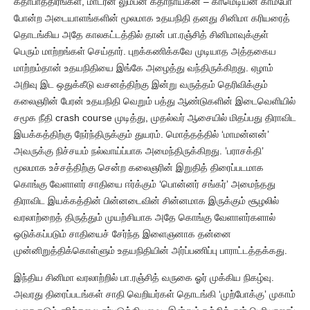
கதாபாத்திரங்கள், மாடர்ன் லும்பன் கதாநாயகன் – காமெடியன் காம்போ
போன்ற அடையாளங்களின் மூலமாக உதயநிதி தனது சினிமா கரியரைத்
தொடங்கிய அதே காலகட்டத்தில் தான் பா.ரஞ்சித் சினிமாவுக்குள்
பெரும் மாற்றங்கள் செய்தார். புறக்கணிக்கவே முடியாத அத்தகைய
மாற்றம்தான் உதயநிதியை இங்கே அழைத்து வந்திருக்கிறது. ஏழாம்
அறிவு இட ஒதுக்கீடு வசனத்திற்கு இன்று வருத்தம் தெரிவிக்கும்
கலைஞரின் பேரன் உதயநிதி வெறும் பத்து ஆண்டுகளின் இடைவெளியில்
சமூக நீதி crash course முடித்து, முதல்வர் ஆசையில் மிதப்பது திராவிட
இயக்கத்திற்கு நேர்ந்திருக்கும் துயரம். மொத்தத்தில் ‘மாமன்னன்’
அவருக்கு நிச்சயம் நல்வாய்ப்பாக அமைந்திருக்கிறது. ’பராசக்தி’
மூலமாக உச்சத்திற்கு சென்ற கலைஞரின் இறுதித் திரைப்படமாக
கொங்கு வேளாளர் சாதியை ஈர்க்கும் ‘பொன்னர் சங்கர்’ அமைந்தது
திராவிட இயக்கத்தின் பின்னடைவின் சின்னமாக இருக்கும் சூழலில்
வரலாற்றைத் திருத்தும் முயற்சியாக அதே கொங்கு வேளாளர்களால்
ஒடுக்கப்படும் சாதியைச் சேர்ந்த இளைஞனாக தன்னை
முன்னிறுத்திக்கொள்ளும் உதயநிதியின் அர்ப்பணிப்பு பாராட்டத்தக்கது.
இந்திய சினிமா வரலாற்றில் பா.ரஞ்சித் வருகை ஓர் முக்கிய நிகழ்வு.
அவரது திரைப்படங்கள் சாதி வெறியர்கள் தொடங்கி ‘முற்போக்கு’ முகாம்