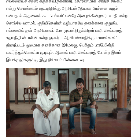
எல்லையைச் சற்றே சுருக்கியிருக்கிறார். உதாரணமாக ‘சாதிச் சங்கம்’
என்று சொன்னால் உதயநிதிக்கு அரசியல் ரீதியாக பிரச்னை எழும்
என்பதால் அதனைக் கூட ‘சங்கம்’ என்றே அழைக்கின்றனர். சாதி என்ற
சொல்லே வராமல், குறியீடுகளின் வழியாகவே தனக்கான குறுகிய
எல்லையில் தன் அரசியலைப் பேச முயன்றிருக்கிறார் மாரி செல்வராஜ்.
உதயநிதி ஸ்டாலின் என்ற நடிகர் – அரசியல்வாதிக்கு ‘மாமன்னன்’
திரைப்படம் மூலமாக தனக்கான இமேஜை, பெரிதும் பாதிப்பின்றி,
வளர்த்துக்கொள்ள முடியும். ஆனால் மாரி செல்வராஜ் போன்ற இளம்
இயக்குநர்களுக்கு இது நிச்சயம் பின்னடைவு.