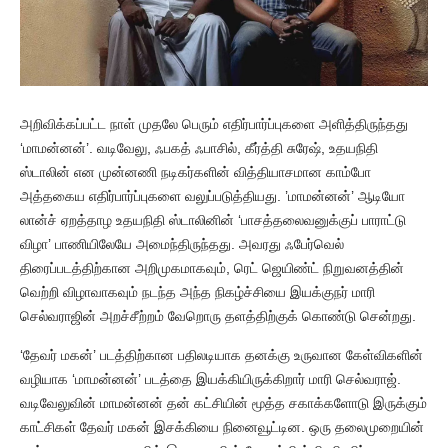
அறிவிக்கப்பட்ட நாள் முதலே பெரும் எதிர்பார்ப்புகளை அளித்திருந்தது
‘மாமன்னன்’. வடிவேலு, ஃபகத் ஃபாசில், கீர்த்தி சுரேஷ், உதயநிதி
ஸ்டாலின் என முன்னணி நடிகர்களின் வித்தியாசமான காம்போ
அத்தகைய எதிர்பார்ப்புகளை வலுப்படுத்தியது. ’மாமன்னன்’ ஆடியோ
லான்ச் ஏறத்தாழ உதயநிதி ஸ்டாலினின் ‘பாசத்தலைவனுக்குப் பாராட்டு
விழா’ பாணியிலேயே அமைந்திருந்தது. அவரது ஃபேர்வெல்
திரைப்படத்திற்கான அறிமுகமாகவும், ரெட் ஜெயிண்ட் நிறுவனத்தின்
வெற்றி விழாவாகவும் நடந்த அந்த நிகழ்ச்சியை இயக்குநர் மாரி
செல்வராஜின் அறச்சீற்றம் வேறொரு தளத்திற்குக் கொண்டு சென்றது.
‘தேவர் மகன்’ படத்திற்கான பதிலடியாக தனக்கு உருவான கேள்விகளின்
வழியாக ‘மாமன்னன்’ படத்தை இயக்கியிருக்கிறார் மாரி செல்வராஜ்.
வடிவேலுவின் மாமன்னன் தன் கட்சியின் மூத்த சகாக்களோடு இருக்கும்
காட்சிகள் தேவர் மகன் இசக்கியை நினைவூட்டின. ஒரு தலைமுறையின்