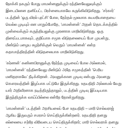
நோக்கி நகரும் போது மாமன்னனுக்கும் ரத்தினவேலுவுக்கும்
இடையிலான தனிப்பட்ட பிரச்னையாகவே சுருங்கிவிடுகிறது. ‘சர்கார்’
படத்தின் ‘ஒரு விரல் புரட்சி’ போல, தேர்தல் மூலமாக சுயமரியாதையை
வெல்ல முடியும் என மாறும்போதே, ‘மாமன்னன்’ அதன் தொடக்கத்தில்
முன்வைக்கும் கருத்தியலுக்கு முரணாக மாறிவிடுகிறது. ஒரு
திரைப்படமாகவும், குறிப்பாக சமூக விடுதலையைப் பேச முயன்று,
மீண்டும் பழைய சுழற்சிக்குள் வெறும் ‘மாமன்னன்’ என்ற
கதாபாத்திரத்தின் விடுதலையாக மாறிவிடுகிறது.
‘கர்ணன்’ கண்ணபிரானுக்கு நேர்ந்த முடிவைப் போல அல்லாமல்,
‘மாமன்னன்’ ரத்தினவேலு மீண்டும் அதே சமூகத்தின் ‘பெரிய
மனிதராகவே’ நீடிக்கிறான். அவனுக்கான முடிவு என்பது அவனது
கௌரவத்தின் இழப்பாக மட்டுமே இருக்கிறது. உதயநிதி அல்லாமல் வேறு
யார் அதிவீரனாக நடித்திருந்தாலும், படத்தின் முடிவு இப்படியாக
இருந்திருக்க வாய்ப்பில்லை என்றே தோன்றுகிறது.
’மாமன்னன்’ படத்தின் அரசியலைப் பேச உதயநிதி – மாரி செல்வராஜ்
ஆகிய இருவரும் சமரசம் செய்திருக்கின்றனர். உதயநிதி தனது
எல்லையை சற்றே விரிவடைய செய்திருக்கிறார்; மாரி செல்வராக் தனது