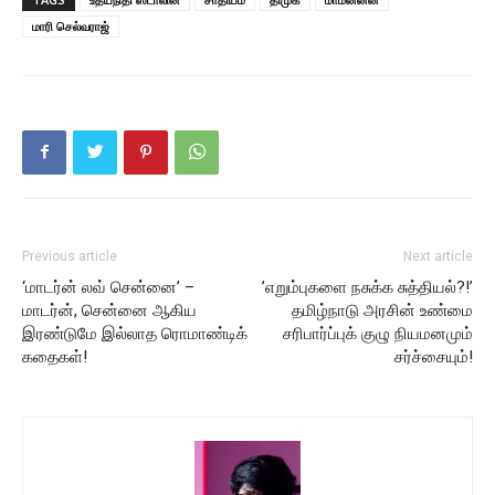
மாரி செல்வராஜ்
Previous article
Next article
‘மாடர்ன் லவ் சென்னை’ –
’எறும்புகளை நசுக்க சுத்தியல்?!’
மாடர்ன், சென்னை ஆகிய
தமிழ்நாடு அரசின் உண்மை
இரண்டுமே இல்லாத ரொமாண்டிக்
சரிபார்ப்புக் குழு நியமனமும்
கதைகள்!
சர்ச்சையும்!