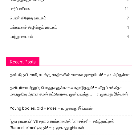
பார்ப்பனியம்
11
பெண் விரோத ஊடகம்
7
மக்களைச் சீரழிக்கும் ஊடகம்
4
மாற்று ஊடகம்
4
Recent Posts
தாய் கிழவி: சாமி, சடங்கு, சாதிகளின் சமகால முறையிடல்! – மு. அப்துல்லா
தனியுரிமை மீறலும், பொதுநலனுக்காக வாதாடுதலும்! – விஜய்-சங்கீதா
மணமுறிவு மீதான சமஸ் கட்டுரையை முன்வைத்து… – ர. முகமது இல்யாஸ்
Young bodies, Old Heroes – ர. முகமது இல்யாஸ்
’ஜன நாயகன்’ Vs சுதா கொங்கராவின் ‘பராசக்தி’ – தமிழ்நாட்டின்
‘Barbenheimer’ சூழல்! – ர. முகமது இல்யாஸ்