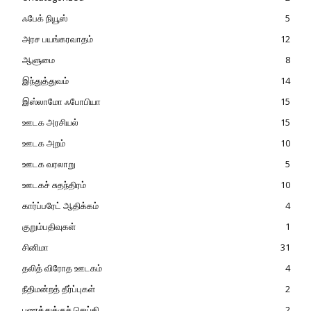
ஃபேக் நியூஸ்
5
அரச பயங்கரவாதம்
12
ஆளுமை
8
இந்துத்துவம்
14
இஸ்லாமோ ஃபோபியா
15
ஊடக அரசியல்
15
ஊடக அறம்
10
ஊடக வரலாறு
5
ஊடகச் சுதந்திரம்
10
கார்ப்பரேட் ஆதிக்கம்
4
குறும்பதிவுகள்
1
சினிமா
31
தலித் விரோத ஊடகம்
4
நீதிமன்றத் தீர்ப்புகள்
2
பணத்துக்குச் செய்தி
2