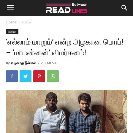
Home
சினிமா
சினிமா
‘எல்லாம் மாறும்’ என்ற அழகான பொய்!
– ‘மாமன்னன்’ விமர்சனம்!
By
ர.முகமது இல்யாஸ்
-
2023-07-03