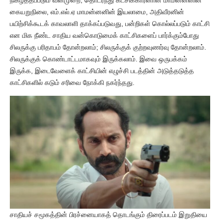
நிகழ்த்தப்படும் வன்முறை, தொடர்ந்து கட்சிக்காரனான மாமன்னனின்
கையறுநிலை, எம்.எல்.ஏ மாமன்னனின் இயலாமை, அதிவீரனின்
பயிற்சிக்கூடக் காவலாளி தாக்கப்படுவது, பன்றிகள் கொல்லப்படும் காட்சி
என மிக நீண்ட சாதிய வன்கொடுமைக் காட்சிகளைப் பார்க்கும்போது
சிலருக்கு பரிதாபம் தோன்றலாம்; சிலருக்குக் குற்றவுணர்வு தோன்றலாம்.
சிலருக்குக் கொண்டாட்டமாகவும் இருக்கலாம். இவை ஒருபக்கம்
இருக்க, இடைவேளைக் காட்சியின் எழுச்சி படத்தின் அடுத்தடுத்த
காட்சிகளில் கடும் சரிவை நோக்கி நகர்ந்தது.
சாதியச் சமூகத்தின் பிரச்னையாகத் தொடங்கும் திரைப்படம் இறுதியை