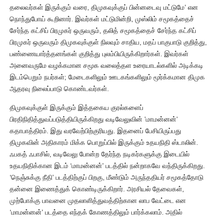
தலைவர்கள் இருக்கும் வரை, திமுகவுக்குப் பின்னடைவு மட்டுமே’ என
நொந்துபோய் கூறினார். இவர்கள் மட்டுமின்றி, முஸ்லிம் சமூகத்தைச்
சேர்ந்த கட்சிப் பிரமுகர் ஒருவரும், தலித் சமூகத்தைச் சேர்ந்த கட்சிப்
பிரமுகர் ஒருவரும் திமுகவுக்குள் நிலவும் சாதிய, மதப் பாகுபாடு குறித்து,
பண்ணையார்த்தனங்கள் குறித்து புலம்பியிருக்கிறார்கள். இவர்கள்
அனைவருமே வழக்கமான சமூக வலைத்தள உரையாடல்களில் அடிக்கடி
இடம்பெறும் நபர்கள்; மேடைகளிலும் ஊடகங்களிலும் மூர்க்கமான திமுக
ஆதரவு நிலைப்பாடு கொண்டவர்கள்.
திமுகவுக்குள் இருக்கும் இத்தகைய குரல்களைப்
பிரதிநிதித்துவப்படுத்தியிருக்கிறது வடிவேலுவின் ’மாமன்னன்’
கதாபாத்திரம். இது வரவேற்பிற்குரியது. இதனைப் பேசியிருப்பது
திமுகவின் அதிகாரம் மிக்க பொறுப்பில் இருக்கும் உதயநிதி ஸ்டாலின்.
ஃபகத் ஃபாசில், வடிவேலு போன்ற தேர்ந்த நடிகர்களுக்கு இடையில்
உதயநிதிக்கான இடம் ‘மாமன்னன்’ படத்தில் நன்றாகவே வந்திருக்கிறது.
‘நெஞ்சுக்கு நீதி’ படத்திற்குப் பிறகு, மீண்டும் அருந்ததியர் சமூகத்தோடு
தன்னை இணைத்துக் கொண்டிருக்கிறார். அரசியல் தேவைகள்,
முற்போக்கு பாவனை முதலாளித்துவத்திற்கான லாப வேட்டை என
‘மாமன்னன்’ படத்தை எந்தக் கோணத்திலும் பார்க்கலாம். அதில்