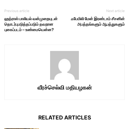
Previous article
Next article
ஹத்ராஸ் பாலியல் வன்முறையுடன்
ஃபேமிலி மேன் இரண்டாம் சீசனின்
தொடர்புபடுத்தப்படும் தவறான
அபத்தங்களும் ஆபத்துகளும்
புகைப்படம் – உண்மையென்ன?
வீரச்செல்வி மதியழகன்
RELATED ARTICLES