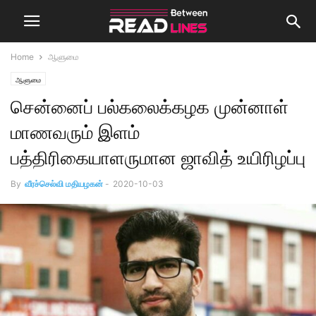
Home
ஆளுமை
ஆளுமை
சென்னைப் பல்கலைக்கழக முன்னாள்
மாணவரும் இளம்
பத்திரிகையாளருமான ஜாவித் உயிரிழப்பு
By
வீரச்செல்வி மதியழகன்
-
2020-10-03