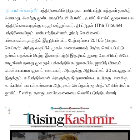
‘தி ரைசிங் காஷ்மீர்’
பத்திரிகையில் நிருபராக பணியாற்றி வந்தவர் ஜாவித்
அஹமது. அதற்கு முன்பு ஹஃபிங்டன் போஸ்ட், ஃபஸ்ட் போஸ்ட் முதலான பல
பத்திரிக்கைகளுக்கு எழுதி வந்துள்ளார். தி ட்ரிபூன் (The Tribune)
பத்திரிகையிலும் பணியாற்றியுள்ளார். இவர் சென்னைப்
பல்கலைக்கழகத்தில் இதழியல் பட்ட மேற்படிப்பை 2016ல் நிறைவு
செய்தார். அங்கு வகுப்பில் முதல் மாணவனாகத் தேர்வு செய்யப்பட்டு
தங்கப் பதக்கம் பெற்ற இவரைப் பற்றி இதழியல் துறை பேராசிரியர் லியோ
சாமுவேல் தனது முகநூல் பக்கத்தில் கூறுகையில், ஜாவித் மிகவும்
மென்மையான குணம் உடையவர். அவருக்கு அதிகபட்சம் 30 வயதுதான்
இருக்கும். சமீபத்தில்தான் அவருக்கு திருமணம்கூட நடந்தது. எனக்கு
காஷ்மீரின் பல பக்கங்களை அறிமுகம் செய்தவர் ஜாவித். ‘வீ வில் மிஸ் யு
ஜாவிட்..!’ என்று தனது மனவேதனையை வெளிப்படுத்தியுள்ளார்.