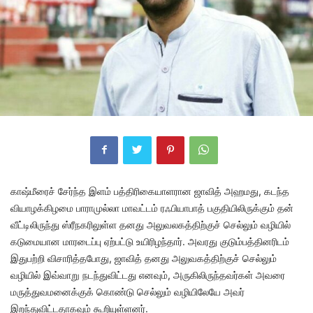
காஷ்மீரைச் சேர்ந்த இளம் பத்திரிகையாளரான ஜாவித் அஹமது, கடந்த
வியாழக்கிழமை பாராமுல்லா மாவட்டம் ரஃபியாபாத் பகுதியிலிருக்கும் தன்
வீட்டிலிருந்து ஸ்ரீநகரிலுள்ள தனது அலுவலகத்திற்குச் செல்லும் வழியில்
கடுமையான மாரடைப்பு ஏற்பட்டு உயிரிழந்தார். அவரது குடும்பத்தினரிடம்
இதுபற்றி விசாரித்தபோது, ஜாவித் தனது அலுவகத்திற்குச் செல்லும்
வழியில் இவ்வாறு நடந்துவிட்டது எனவும், அருகிலிருந்தவர்கள் அவரை
மருத்துவமனைக்குக் கொண்டு செல்லும் வழியிலேயே அவர்
இறந்துவிட்டதாகவும் கூறியுள்ளனர்.