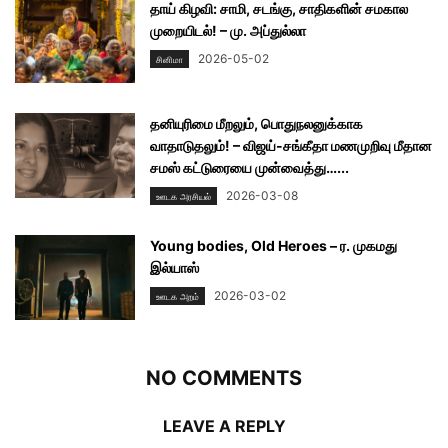
தாய் கிழவி: சாமி, சடங்கு, சாதிகளின் சமகால
முறையிடல்! – மு. அப்துல்லா
2026-05-02
சினிமா
தனியுரிமை மீறலும், பொதுநலனுக்காக
வாதாடுதலும்! – விஜய்-சங்கீதா மணமுறிவு மீதான
சமஸ் கட்டுரையை முன்வைத்து…...
2026-03-08
ஊடக அரசியல்
Young bodies, Old Heroes – ர. முகமது
இல்யாஸ்
2026-03-02
ஊடக அறம்
NO COMMENTS
LEAVE A REPLY